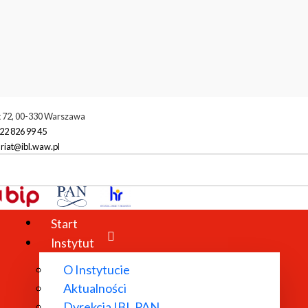
t 72, 00-330 Warszawa
22 826 99 45
riat@ibl.waw.pl
Start
Instytut
O Instytucie
Aktualności
kich PAN
Dyrekcja IBL PAN