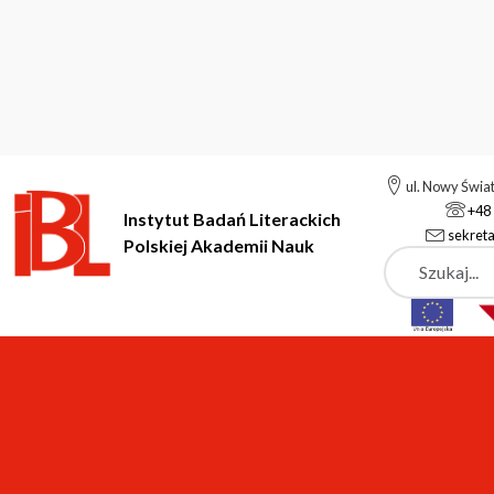
ul. Nowy Świa
+48 
Instytut Badań Literackich
sekreta
Polskiej Akademii Nauk
Szukaj
Instytut Badań Literackich Polskiej Akademii Nauk
Pracownicy
Pracownicy
Pracownicy Instytutu Badań Literac