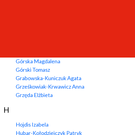
G
Gacka Dorota
Gajewska Małgorzata
Gajewski Krzysztof
Gałecka Zofia
Górska Magdalena
Górski Tomasz
Grabowska-Kuniczuk Agata
Grześkowiak-Krwawicz Anna
Grzęda Elżbieta
H
Hojdis Izabela
Hubar-Kołodziejczyk Patryk