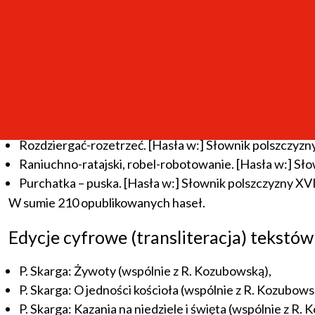
[wraz z Pawłem Bohuszewiczem] Marcin Bielski's Kronik
Europe. Frankfurt am Main – Berlin – Bruxelles – New
Mistic motifs in 17th Century Polish Poetry in the Co
(CompaRes).
Hasła do Słownika polszczyzny XVI w.
Roza-rtęć, rzeczka-rzeka, rzekotliwy-rzemyszek. [Has
Rozdziergać-rozetrzeć. [Hasła w:] Słownik polszczyz
Raniuchno-ratajski, robel-robotowanie. [Hasła w:] Sł
Purchatka – puska. [Hasła w:] Słownik polszczyzny XV
W sumie 210 opublikowanych haseł.
Edycje cyfrowe (transliteracja) tekstów
P. Skarga: Żywoty (wspólnie z R. Kozubowską),
P. Skarga: O jedności kościoła (wspólnie z R. Kozubows
P. Skarga: Kazania na niedziele i święta (wspólnie z R.