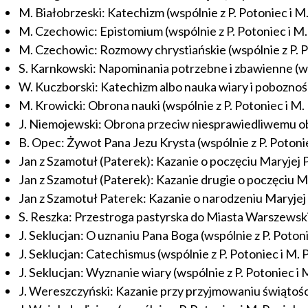
M. Białobrzeski: Katechizm (wspólnie z P. Potoniec i M.
M. Czechowic: Epistomium (wspólnie z P. Potoniec i M.
M. Czechowic: Rozmowy chrystiańskie (wspólnie z P. Po
S. Karnkowski: Napominania potrzebne i zbawienne (wsp
W. Kuczborski: Katechizm albo nauka wiary i pobozności 
M. Krowicki: Obrona nauki (wspólnie z P. Potoniec i M. 
J. Niemojewski: Obrona przeciw niesprawiedliwemu obwi
B. Opec: Żywot Pana Jezu Krysta (wspólnie z P. Potonie
Jan z Szamotuł (Paterek): Kazanie o poczęciu Maryjej Pa
Jan z Szamotuł (Paterek): Kazanie drugie o poczęciu Ma
Jan z Szamotuł Paterek: Kazanie o narodzeniu Maryjej P
S. Reszka: Przestroga pastyrska do Miasta Warszewskie
J. Seklucjan: O uznaniu Pana Boga (wspólnie z P. Potoni
J. Seklucjan: Catechismus (wspólnie z P. Potoniec i M. 
J. Seklucjan: Wyznanie wiary (wspólnie z P. Potoniec i 
J. Wereszczyński: Kazanie przy przyjmowaniu świątości