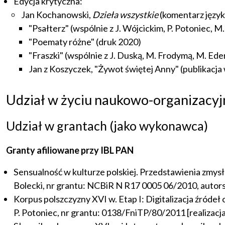
Edycja krytyczna:
Jan Kochanowski,
Dzieła wszystkie
(komentarz języ
"Psałterz" (wspólnie z J. Wójcickim, P. Potoniec, 
"Poematy różne" (druk 2020)
"Fraszki" (wspólnie z J. Duską, M. Frodymą, M. E
Jan z Koszyczek, "Żywot świętej Anny" (publikacja 
Udział w życiu naukowo-organizacy
Udział w grantach (jako wykonawca)
Granty afiliowane przy IBL PAN
Sensualność w kulturze polskiej. Przedstawienia zmysł
Bolecki, nr grantu: NCBiR N R17 0005 06/2010, autors
Korpus polszczyzny XVI w. Etap I: Digitalizacja źróde
P. Potoniec, nr grantu: 0138/FniTP/80/2011 [realizacj