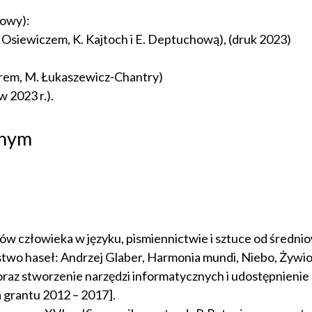
kowy):
M. Osiewiczem, K. Kajtoch i E. Deptuchową), (druk 2023)
derem, M. Łukaszewicz-Chantry)
w 2023 r.).
jnym
ów człowieka w języku, pismiennictwie i sztuce od średni
two haseł: Andrzej Glaber, Harmonia mundi, Niebo, Żywio
ł oraz stworzenie narzędzi informatycznych i udostępnieni
a grantu 2012 – 2017].