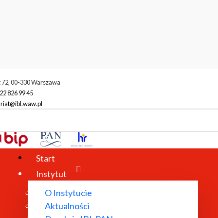
t 72, 00-330 Warszawa
22 826 99 45
riat@ibl.waw.pl
racownicy
Ewa Cybulska-Bohuszewicz
wicz
Start
Instytut
O Instytucie
Aktualności