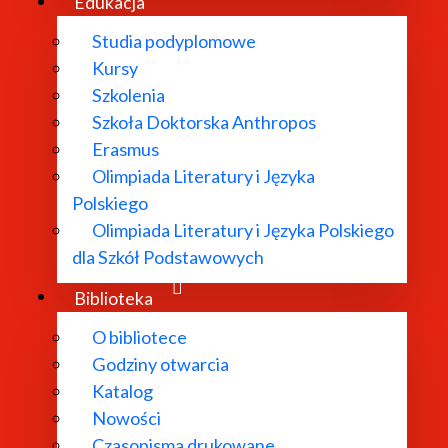
ukowych
Edukacja
Studia podyplomowe
Kursy
Szkolenia
awnej,
Szkoła Doktorska Anthropos
szaru luzytańskiego (wpływ południowych nurtów medytacyjny
Erasmus
ne z dynastią Jagiellonów i Wazów w Polsce, Szwecji i Finla
Olimpiada Literatury i Języka
Polskiego
właszcza swoich: Kłębucha i Mruczka).
Olimpiada Literatury i Języka Polskiego
dla Szkół Podstawowych
Biblioteka
O bibliotece
Godziny otwarcia
ańska wizja kosmosu w poezji polskiej (od połowy XVI do 
Katalog
Nowości
Czasopisma drukowane