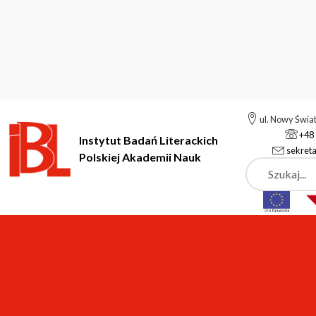
ul. Nowy Świa
+48 
Instytut Badań Literackich
sekreta
Polskiej Akademii Nauk
Szukaj
Instytut Badań Literackich Polskiej Akademii Nauk
Instytut
P
Ewa Cybulska-Bohusze