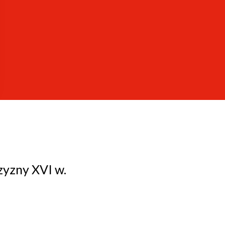
s a Great Vision of the Old Continent. W: Ideas of/ for
ic Cultures: Contact and Comparison. Lizbona 2007
16.
czyzny XVI w.