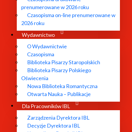
prenumerowane w 2026 roku
Czasopisma on-line prenumerowane w
2026 roku
yjne. Prolegomena do przyszłych badań. "Autobiografia" 201
ia "Gadki" Kochanowskiego. "Pamiętnik Literacki" 2018 z. 
Wydawnictwo
ki umartwienia ciała w "Żywotach Świętych" Piotra Skargi
O Wydawnictwie
Czasopisma
ko narzędzie budowania modelu związku. W: Proza starop
Biblioteka Pisarzy Staropolskich
k Literacki" 2011 z. 4.
Biblioteka Pisarzy Polskiego
 W: Rzeczpospolita domów: zamki, dworki, pałace. Słupsk
Oświecenia
 W: Profesor Jolancie Żurawskiej. Studia ofiarowane prze
Nowa Biblioteka Romantyczna
Otwarta Nauka – Publikacje
go Poety. ("Na oczy Nieznajomej" T. Różewicza i "Uczciwe 
za. Kraków 2007.
Dla Pracowników IBL
Zarządzenia Dyrektora IBL
Decyzje Dyrektora IBL