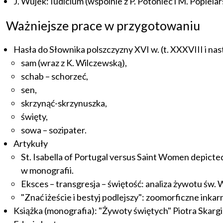
J. Wujek: Iudicium (wspólnie z P. Potoniec i M. Popielar
Ważniejsze prace w przygotowaniu
Hasła do Słownika polszczyzny XVI w. (t. XXXVIII i nas
sam (wraz z K. Wilczewską),
schab – schorzeć,
sen,
skrzynąć-skrzynuszka,
święty,
sowa – sozipater.
Artykuły
St. Isabella of Portugal versus Saint Women depicte
w monografii.
Eksces – transgresja – świętość: analiza żywotu św. W
"Znać iżeście i bestyj podlejszy": zoomorficzne inka
Książka (monografia): "Żywoty świętych" Piotra Skargi: 