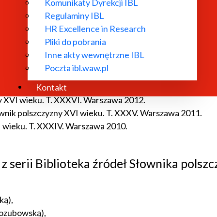
a wszytkiego świata – The Chronicle of the Whole World a
Komunikaty Dyrekcji IBL
 York – Oxford – Wien 2012.
Regulaminy IBL
ntext of Spanish Meditatio Culture. W: Iberian and Slavon
HR Excellence in Research
Pliki do pobrania
Inne akty wewnętrzne IBL
Poczta ibl.waw.pl
ła w:] Słownik polszczyzny XVI w. T. XXXVII. Warszawa 20
Kontakt
ny XVI wieku. T. XXXVI. Warszawa 2012.
ownik polszczyzny XVI wieku. T. XXXV. Warszawa 2011.
I wieku. T. XXXIV. Warszawa 2010.
 z serii Biblioteka źródeł Słownika polsz
ką),
 Kozubowską),