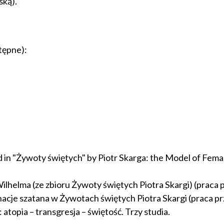
ską).
tępne):
d in "Żywoty świętych" by Piotr Skarga: the Model of Fema
ilhelma (ze zbioru Żywoty świętych Piotra Skargi) (praca pr
rnacje szatana w Żywotach świętych Piotra Skargi (praca p
atopia – transgresja – świętość. Trzy studia.