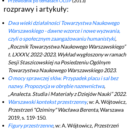
Przewodnik po tematach OLiJP
(2013)
rozprawy i artykuły:
Dwa wieki działalności Towarzystwa Naukowego
Warszawskiego - dawne wzorce i nowe wyzwania,
czyli o społecznym zaangażowaniu humanistyki
,
„Rocznik Towarzystwa Naukowego Warszawskiego”
t. LXXXV, 2022-2023, Wykład wygłoszony w ramach
Sesji Staszicowskiej na Posiedzeniu Ogólnym
Towarzystwa Naukowego Warszawskiego 2023.
O mocy sprawczej słów. Przypadek placu i sal bez
nazwy. Propozycja w obrębie nazewnictwa
,
„Analecta. Studia i Materiały z Dziejów Nauki” 2022.
Warszawski kontekst przestrzenny
, w: A. Wójtowicz
,
Przestrzeń "Oziminy" Wacława Berenta
, Warszawa
2019, s. 119-150.
Figury przestrzenne
, w: A. Wójtowicz
, Przestrzeń