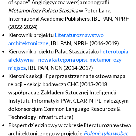
of space". Anglojęzyczna wersja monografii
Metamorfozy Pałacu Staszica
w Peter Lang
International Academic Publishers, IBL PAN, NPRH
(2022-2024)
Kierownik projektu
Literaturoznawstwo
architektoniczne
, IBL PAN, NPRH (2016-2019)
Kierownik projektu Pałac Staszica jako
heterotopia
afektywna – nowa kategoria opisu metamorfozy
miejsca
, IBL PAN, NCN (2014-2017)
Kieronik sekcji Hiperprzestrzenna tekstowa mapa
relacji – sekcja badawcza CHC (2013-2018
współpraca z Zakładem Sztucznej Inteligencji
Instytutu Informatyki PWr, CLARIN-PL, należącym
do konsorcjum Common Language Resources &
Technology Infrastructure)
Ekspert dziedzinowy w zakresie literaturoznawstwa
architektonicznego w projekcie
Polonistyka wobec