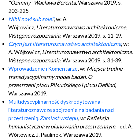
"Oziminy" Wacława Berenta
, Warszawa 2019, s.
203-225.
Nihil novi sub sole?
, w: A.
Wójtowicz,
Literaturoznawstwo architektoniczne.
Wstępne rozpoznania
, Warszawa 2019, s. 11-19.
Czym jest literaturoznawstwo architektoniczne
, w:
A. Wójtowicz,
Literaturoznawstwo architektoniczne.
Wstępne rozpoznania
, Warszawa 2019, s. 31-39.
Wprowadzenie i Komentarze
, w:
Miejsca trudne -
transdyscyplinarny model badań. O
przestrzeni
placu Piłsudskiego i placu Defilad
,
Warszawa 2019.
Multidyscyplinarność dyskredytowana -
literaturoznawcze spojrzenie na badania nad
przestrzenią.
Zamiast wstępu
, w: Refleksja
humanistyczna w planowaniu przestrzennym
, red. A.
Wójtowicz, J. Paulinek, Warszawa 2019.