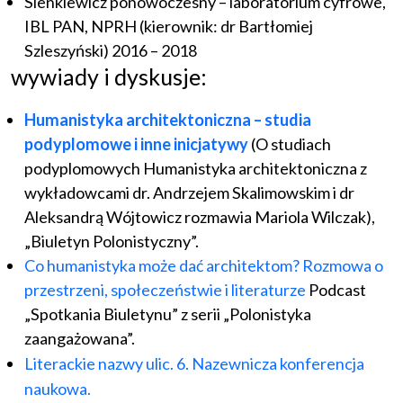
Sienkiewicz ponowoczesny – laboratorium cyfrowe,
IBL PAN, NPRH (kierownik: dr Bartłomiej
Szleszyński) 2016 – 2018
wywiady i dyskusje:
Humanistyka architektoniczna – studia
podyplomowe i inne inicjatywy
(O studiach
podyplomowych Humanistyka architektoniczna z
wykładowcami dr. Andrzejem Skalimowskim i dr
Aleksandrą Wójtowicz rozmawia Mariola Wilczak),
„Biuletyn Polonistyczny”.
Co humanistyka może dać architektom? Rozmowa o
przestrzeni, społeczeństwie i literaturze
Podcast
„Spotkania Biuletynu” z serii „Polonistyka
zaangażowana”.
Literackie nazwy ulic. 6. Nazewnicza konferencja
naukowa.