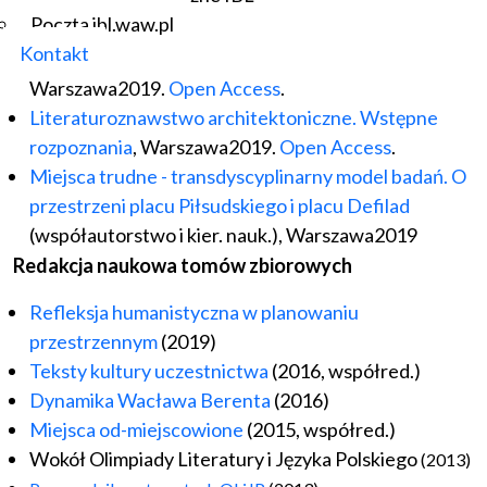
Metamorfozy Pałacu Staszica
, Warszawa 2017.
Poczta ibl.waw.pl
Open Access
.
Kontakt
Przestrzeń "Oziminy" Wacława Berenta
,
Warszawa2019.
Open Access
.
Literaturoznawstwo architektoniczne. Wstępne
rozpoznania
, Warszawa2019.
Open Access
.
Miejsca trudne - transdyscyplinarny model badań. O
przestrzeni placu Piłsudskiego i placu Defilad
(współautorstwo i kier. nauk.), Warszawa2019
Redakcja naukowa tomów zbiorowych
Refleksja humanistyczna w planowaniu
przestrzennym
(2019)
Teksty kultury uczestnictwa
(2016, współred.)
Dynamika Wacława Berenta
(2016)
Miejsca od-miejscowione
(2015, współred.)
Wokół Olimpiady Literatury i Języka Polskiego
(2013)