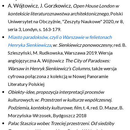
A. Wójtowicz, J. Gorzkowicz,
Open House London w
kontekście literaturoznawstwa
architektonicznego
, Polski
Uniwersytet na Obczyźnie, "Zeszyty Naukowe" 2020, nr 8,
seria 3, Londyn, s. 163-179.
Miasto paradoksów, czyli o Warszawie w felietonach
Henryka
Sienkiewicza
, w:
Sienkiewicz ponowoczesny
, red. B.
Szleszyński, M. Rudkowska, Warszawa 2019. Wersja
anglojęzyczna A. Wójtowicz
The City of Paradoxes:
Warsaw in Henryk Sienkiewicz’s Columns
, także wersja
cyfrowa połączona z kolekcją w Nowej Panoramie
Literatury Polskiej
Obiekty-idee, propozycja interpretacji procesów
kulturowych
, w:
Przestrzeń w kulturze współczesnej.
Podziemia, konteksty kulturowe, film
, t. 4, red. D. Mazur, B.
Morzyńska-Wrzosek, Bydgoszcz 2018
Pałac Staszica wobec Trzeciej przestrzeni. Od siedziby