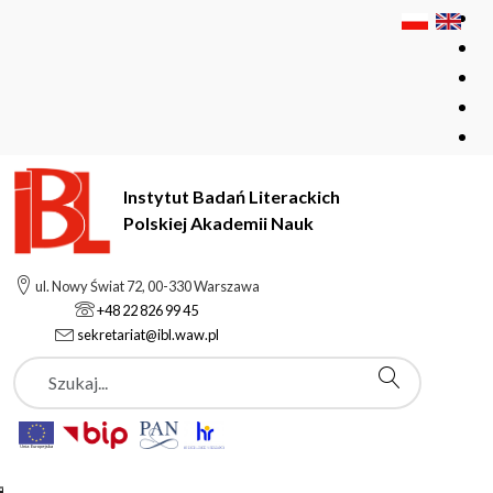
Instytut Badań Literackich
Polskiej Akademii Nauk
Instytut Badań Literackich Polskiej Akademii Nauk
Instytut
ul. Nowy Świat 72, 00-330 Warszawa
Pracownicy
Wójtowicz Aleksandra
+48 22 826 99 45
sekretariat@ibl.waw.pl
Szukaj
Wójtowicz Aleksandra