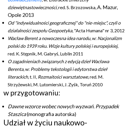
A. Mazur,
dziewiętnastowieczności
, red. S. Brzozowska,
Opole 2013
Od "indywidualności geograficznej" do "nie-miejsc", czyli o
działalności zespołu Geopoetyka
, "Acta Humana" nr 3, 2012
Wacław Berent a nowoczesna idea narodu
, w:
Nacjonalizm
polski do 1939 roku. Wizje kultury polskiej i europejskiej
,
red. K. Stępnik, M. Gabryś, Lublin 2011
O zagadnieniach związanych z edycją dzieł Wacława
Berenta
, w:
Problemy tekstologii i edytorstwa dzieł
literackich
, t. II,
Rozmaitości warsztatowe
, red. M.
Strzyżewski, M. Lutomierski, J. Zyśk, Toruń 2010
w przygotowaniu:
Dawne wzorce wobec nowych wyzwań. Przypadek
Staszica
(monografia autorska)
Udział w życiu naukowo-