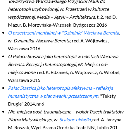
Towarzystwa Warszawskiego Przyjaciół Nauk do
heterotopii ucyfrowionej
, w:
Przestrzeń w kulturze
współczesnej. Media – Język – Architektura
, t. 2, red D.
Mazur, B. Morzyńska-Wrzosek, Bydgoszcz 2016
O przestrzeni mentalnej w "Oziminie" Wacława Berenta
,
w:
Dynamika Wacława Berenta,
red. A. Wójtowicz,
Warszawa 2016
O Pałacu Staszica jako heterotopii w tekstach Wacława
w:
Berenta. Recepcja heterotopologii
,
Miejsca od-
miejscowione
, red. K. Rdzanek, A. Wójtowicz, A. Wróbel,
Warszawa 2015
Pałac Staszica jako heterotopia afektywna - refleksja
humanistyczna w planowaniu przestrzennym
, "Teksty
Drugie" 2014, nr 6
Nie-miejsca post-traumatyczne – wokół Trzech traktatów
Piotra Matywieckiego
, w:
Scalone okładki
, red. A. Jarzyna,
M. Roszak, Wyd. Brama Grodzka Teatr NN, Lublin 201