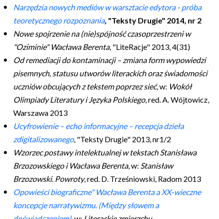
Narzędzia nowych mediów w warsztacie edytora - próba
teoretycznego rozpoznania
,
"Teksty Drugie" 2014, nr 2
Nowe spojrzenie na (nie)spójność czasoprzestrzeni w
"Oziminie" Wacława Berenta
, "LiteRacje" 2013, 4(31)
Od remediacji do kontaminacji – zmiana form wypowiedzi
pisemnych, statusu utworów literackich oraz świadomości
uczniów obcujących z tekstem poprzez sieć
, w:
Wokół
Olimpiady Literatury
i Języka Polskiego
, red. A. Wójtowicz,
Warszawa 2013
Ucyfrowienie – echo informacyjne – recepcja dzieła
zdigitalizowanego
, "Teksty Drugie" 2013, nr1/2
Wzorzec postawy intelektualnej w tekstach Stanisława
Brzozowskiego i Wacława Berenta
, w:
Stanisław
Brzozowski. Powroty
, red. D. Trześniowski, Radom 2013
Opowieści biograficzne" Wacława Berenta a XX-wieczne
koncepcje narratywizmu. (Między słowem a
doświadczeniem)
, w:
Literackie zmierzchy