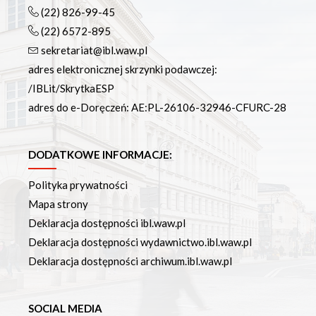
(22) 826-99-45
(22) 6572-895
sekretariat@ibl.waw.pl
adres elektronicznej skrzynki podawczej:
/IBLit/SkrytkaESP
adres do e-Doręczeń: AE:PL-26106-32946-CFURC-28
DODATKOWE INFORMACJE:
Polityka prywatności
Mapa strony
Deklaracja dostępności ibl.waw.pl
Deklaracja dostępności wydawnictwo.ibl.waw.pl
Deklaracja dostępności archiwum.ibl.waw.pl
SOCIAL MEDIA