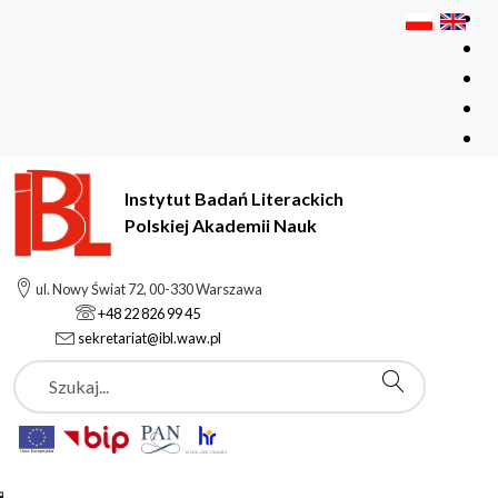
Instytut Badań Literackich
Polskiej Akademii Nauk
Instytut Badań Literackich Polskiej Akademii Nauk
Instytut
ul. Nowy Świat 72, 00-330 Warszawa
Pracownie i zespoły
+48 22 826 99 45
sekretariat@ibl.waw.pl
Szukaj
Pracownie i zespoły