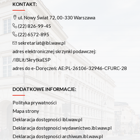
KONTAKT:
ul. Nowy Świat 72, 00-330 Warszawa
(22) 826-99-45
(22) 6572-895
sekretariat@ibl.waw.pl
adres elektronicznej skrzynki podawczej:
/IBLit/SkrytkaESP
adres do e-Doręczeń: AE:PL-26106-32946-CFURC-28
DODATKOWE INFORMACJE:
Polityka prywatności
Mapa strony
Deklaracja dostępności ibl.waw.pl
Deklaracja dostępności wydawnictwo.ibl.waw.pl
Deklaracja dostępności archiwum.ibl.waw.pl