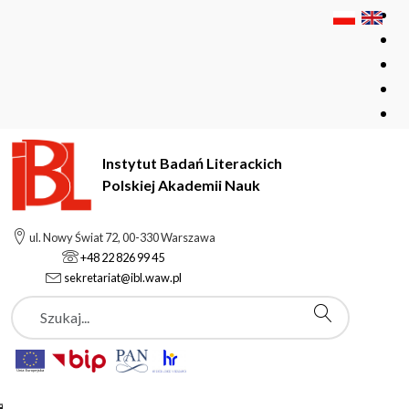
Instytut Badań Literackich
Polskiej Akademii Nauk
Instytut Badań Literackich Polskiej Akademii Nauk
Instytut
ul. Nowy Świat 72, 00-330 Warszawa
Pracownicy
Żaneta Kucharska
+48 22 826 99 45
sekretariat@ibl.waw.pl
Szukaj
Żaneta Kucharska