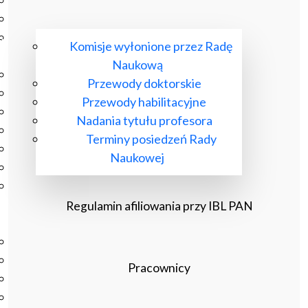
Podręczniki
Repozytorium RCIN
Otwarta nauka
Komisje wyłonione przez Radę
Edukacja
Naukową
Studia podyplomowe
Przewody doktorskie
Kursy
Przewody habilitacyjne
Szkolenia
Nadania tytułu profesora
Szkoła Doktorska Anthropos
Terminy posiedzeń Rady
Erasmus
Naukowej
Olimpiada Literatury i Języka Polskiego
Olimpiada Literatury i Języka Polskiego dla Szkół
Podstawowych
Regulamin afiliowania przy IBL PAN
Biblioteka
O bibliotece
Godziny otwarcia
Pracownicy
Katalog
Nowości