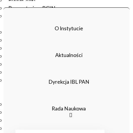
Podręczniki
Repozytorium RCIN
Otwarta nauka
Edukacja
O Instytucie
Studia podyplomowe
Kursy
Szkolenia
Aktualności
Szkoła Doktorska Anthropos
Erasmus
Olimpiada Literatury i Języka Polskiego
Olimpiada Literatury i Języka Polskiego dla Szkół
Dyrekcja IBL PAN
Podstawowych
Biblioteka
O bibliotece
Rada Naukowa
Godziny otwarcia
Katalog
Nowości