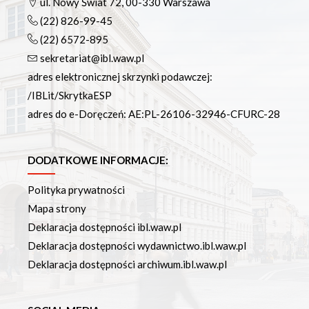
ul. Nowy Świat 72, 00-330 Warszawa
(22) 826-99-45
(22) 6572-895
sekretariat@ibl.waw.pl
adres elektronicznej skrzynki podawczej:
/IBLit/SkrytkaESP
adres do e-Doręczeń: AE:PL-26106-32946-CFURC-28
DODATKOWE INFORMACJE:
Polityka prywatności
Mapa strony
Deklaracja dostępności ibl.waw.pl
Deklaracja dostępności wydawnictwo.ibl.waw.pl
Deklaracja dostępności archiwum.ibl.waw.pl