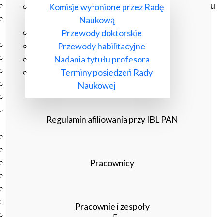
Czasopisma drukowane prenumerowane w 2026 roku
Komisje wyłonione przez Radę
Czasopisma on-line prenumerowane w 2026 roku
Naukową
Wydawnictwo
Przewody doktorskie
O Wydawnictwie
Przewody habilitacyjne
Czasopisma
Nadania tytułu profesora
Biblioteka Pisarzy Staropolskich
Terminy posiedzeń Rady
Biblioteka Pisarzy Polskiego Oświecenia
Naukowej
Nowa Biblioteka Romantyczna
Otwarta Nauka – Publikacje
Regulamin afiliowania przy IBL PAN
Dla Pracowników IBL
Zarządzenia Dyrektora IBL
Decyzje Dyrektora IBL
Komunikaty Dyrekcji IBL
Pracownicy
Regulaminy IBL
HR Excellence in Research
Pliki do pobrania
Pracownie i zespoły
Inne akty wewnętrzne IBL