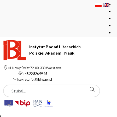
Instytut Badań Literackich
Polskiej Akademii Nauk
Instytut Badań Literackich Polskiej Akademii Nauk
ul. Nowy Świat 72, 00-330 Warszawa
Pracownie i zespoły
Zespół ds. Cyfryzacji Kartoteki Bara
+48 22 826 99 45
sekretariat@ibl.waw.pl
Szukaj
Zespół ds. Cyfryzacji
Kartoteki Bara