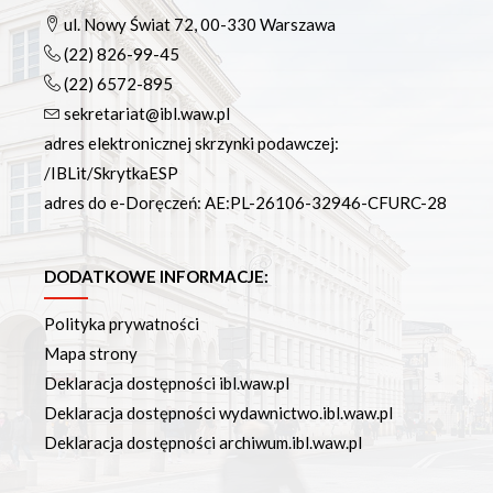
ul. Nowy Świat 72, 00-330 Warszawa
(22) 826-99-45
(22) 6572-895
sekretariat@ibl.waw.pl
adres elektronicznej skrzynki podawczej:
/IBLit/SkrytkaESP
adres do e-Doręczeń: AE:PL-26106-32946-CFURC-28
DODATKOWE INFORMACJE:
Polityka prywatności
Mapa strony
Deklaracja dostępności ibl.waw.pl
Deklaracja dostępności wydawnictwo.ibl.waw.pl
Deklaracja dostępności archiwum.ibl.waw.pl