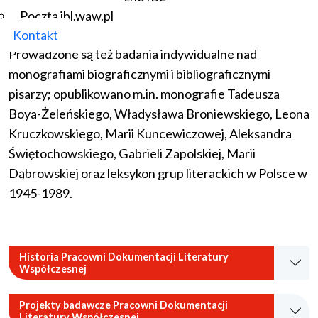
niektórych czasopism okresu międzywojennego oraz
Poczta ibl.waw.pl
maszynopis
Kroniki życia literackiego 1944-1969
.
Kontakt
Prowadzone są też badania indywidualne nad
monografiami biograficznymi i bibliograficznymi
pisarzy; opublikowano m.in. monografie Tadeusza
Boya-Żeleńskiego, Władysława Broniewskiego, Leona
Kruczkowskiego, Marii Kuncewiczowej, Aleksandra
Świętochowskiego, Gabrieli Zapolskiej, Marii
Dąbrowskiej oraz leksykon grup literackich w Polsce w
1945-1989.
Historia Pracowni Dokumentacji Literatury
Współczesnej
Projekty badawcze Pracowni Dokumentacji
Literatury Współczesnej