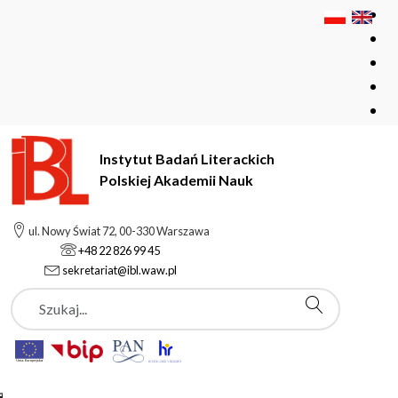
Instytut Badań Literackich
Polskiej Akademii Nauk
Instytut Badań Literackich Polskiej Akademii Nauk
ul. Nowy Świat 72, 00-330 Warszawa
Pracownie i zespoły
+48 22 826 99 45
Pracownia Dokumentacji Literatury Współczesnej
sekretariat@ibl.waw.pl
Szukaj
Pracownia
Dokumentacji