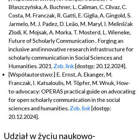
Błaszczyńska, A. Buchner, L. Caliman, C. Clivaz, C.
Costa, M. Franczak, R. Gatti, E. Giglia, A. Gingold, S.
Jarmelo, M. J. Padez, D. Leão, M. Maryl, I. Melinščak
Zlodi, K. Mojsak, A. Morka, T. Mosterd, L. Wieneke,
Future of Scholarly Communication . Forging an
inclusive and innovative research infrastructure for
scholarly communication in Social Sciences and
Humanities. 2021.
Zob. link
[dostęp: 20.12.2024].
[Współautorstwo:] E. Ernst, A. Ekanger, M.
Franczak, I. Katsaloulis, M. Töpfer, M. Wnuk, How-
to-advocacy: OPERAS practical guide on advocating
for open scholarly communication in the social
sciences and humanities.
Zob. link
[dostęp:
20.12.2024].
Udział w życiu naukowo-