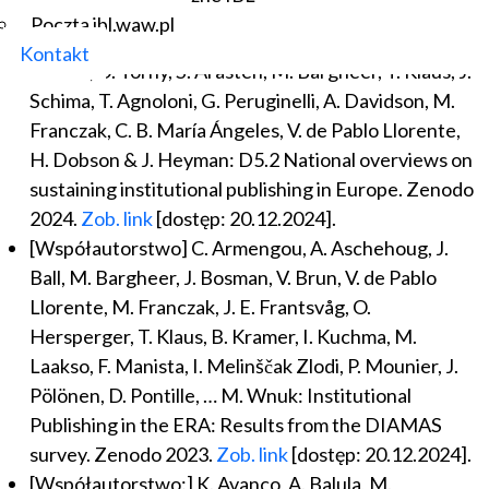
Poczta ibl.waw.pl
[Współautorstwo] Z. Taşkın, I. Melinščak Zlodi, M.
Kontakt
Laakso, D. Torny, S. Arasteh, M. Bargheer, T. Klaus, J.
Schima, T. Agnoloni, G. Peruginelli, A. Davidson, M.
Franczak, C. B. María Ángeles, V. de Pablo Llorente,
H. Dobson & J. Heyman: D5.2 National overviews on
sustaining institutional publishing in Europe. Zenodo
2024.
Zob. link
[dostęp: 20.12.2024].
[Współautorstwo] C. Armengou, A. Aschehoug, J.
Ball, M. Bargheer, J. Bosman, V. Brun, V. de Pablo
Llorente, M. Franczak, J. E. Frantsvåg, O.
Hersperger, T. Klaus, B. Kramer, I. Kuchma, M.
Laakso, F. Manista, I. Melinščak Zlodi, P. Mounier, J.
Pölönen, D. Pontille, … M. Wnuk: Institutional
Publishing in the ERA: Results from the DIAMAS
survey. Zenodo 2023.
Zob. link
[dostęp: 20.12.2024].
[Współautorstwo:] K. Avanço, A. Balula, M.