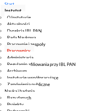
Start
Instytut
O Instytucie
Aktualności
Dyrekcja IBL PAN
Rada Naukowa
Pracownie i zespoły
Pracownicy
Administracja
Regulamin afiliowania przy IBL PAN
Archiwum
Instytucje współpracujące
Zamówienia publiczne
Nauka i badania
Bazy danych
mgr, specjalista ds. otwartej nauki, pełnomocnik ds.
Projekty
otwartej nauki