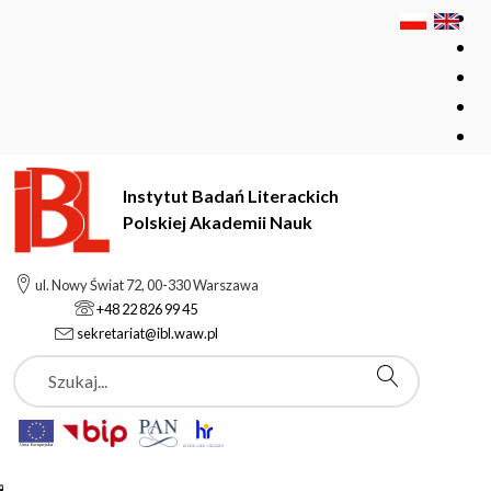
Instytut Badań Literackich
Polskiej Akademii Nauk
Instytut Badań Literackich Polskiej Akademii Nauk
Instytut
ul. Nowy Świat 72, 00-330 Warszawa
Pracownicy
Mateusz Franczak
+48 22 826 99 45
sekretariat@ibl.waw.pl
Szukaj
Mateusz Franczak