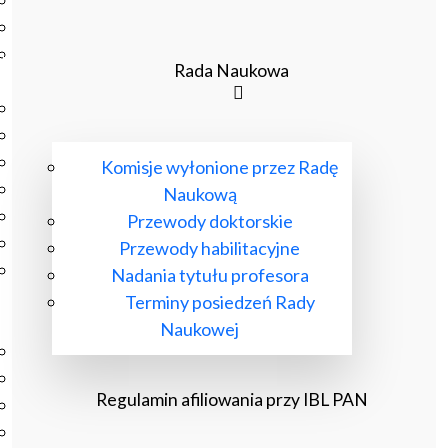
Podręczniki
Repozytorium RCIN
Otwarta nauka
Rada Naukowa
Edukacja
Studia podyplomowe
Kursy
Szkolenia
Komisje wyłonione przez Radę
Szkoła Doktorska Anthropos
Naukową
Erasmus
Przewody doktorskie
Olimpiada Literatury i Języka Polskiego
Przewody habilitacyjne
Olimpiada Literatury i Języka Polskiego dla Szkół
Nadania tytułu profesora
Podstawowych
Terminy posiedzeń Rady
Biblioteka
Naukowej
O bibliotece
Godziny otwarcia
Regulamin afiliowania przy IBL PAN
Katalog
Nowości