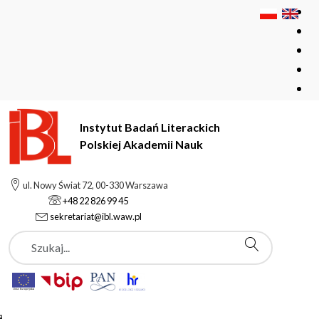
Instytut Badań Literackich
Polskiej Akademii Nauk
Instytut Badań Literackich Polskiej Akademii Nauk
Instytut
ul. Nowy Świat 72, 00-330 Warszawa
Pracownicy
Piotr Sidorowicz
+48 22 826 99 45
sekretariat@ibl.waw.pl
Szukaj
Piotr Sidorowicz