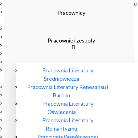
Czasopisma drukowane prenumerowane w 2026 roku
Czasopisma on-line prenumerowane w 2026 roku
Pracownicy
Wydawnictwo
O Wydawnictwie
Czasopisma
Pracownie i zespoły
Biblioteka Pisarzy Staropolskich
Biblioteka Pisarzy Polskiego Oświecenia
Nowa Biblioteka Romantyczna
Otwarta Nauka – Publikacje
Pracownia Literatury
Dla Pracowników IBL
Średniowiecza
Zarządzenia Dyrektora IBL
Pracownia Literatury Renesansu i
Decyzje Dyrektora IBL
Baroku
Komunikaty Dyrekcji IBL
Pracownia Literatury
Regulaminy IBL
Oświecenia
HR Excellence in Research
Pracownia Literatury
Pliki do pobrania
Romantyzmu
Inne akty wewnętrzne IBL
Pracownia Współczesnej