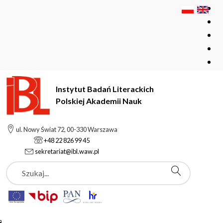
Instytut Badań Literackich
Polskiej Akademii Nauk
Instytut Badań Literackich Polskiej Akademii Nauk
Instytut
ul. Nowy Świat 72, 00-330 Warszawa
Pracownicy
Gabriela Manista
+48 22 826 99 45
sekretariat@ibl.waw.pl
Szukaj
Gabriela Manista