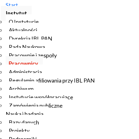
Start
Instytut
O Instytucie
Aktualności
Dyrekcja IBL PAN
Rada Naukowa
Pracownie i zespoły
Pracownicy
Administracja
Regulamin afiliowania przy IBL PAN
Archiwum
Instytucje współpracujące
Zamówienia publiczne
Nauka i badania
Bazy danych
Projekty