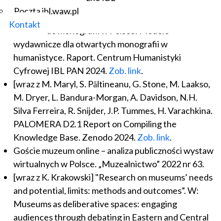
[wraz z M. Wnuk, M. Franczak, K. Kamińska, M.
Poczta ibl.waw.pl
Świetlik, I. Zięba, P. Rams]. Polityki otwartego
Kontakt
dostępu do monografii w Polsce: Modele
wydawnicze dla otwartych monografii w
humanistyce. Raport. Centrum Humanistyki
Cyfrowej IBL PAN 2024.
Zob. link
.
[wraz z M. Maryl, S. Păltineanu, G. Stone, M. Laakso,
M. Dryer, L. Bandura-Morgan, A. Davidson, N.H.
Silva Ferreira, R. Snijder, J.P. Tummes, H. Varachkina.
PALOMERA D2.1 Report on Compiling the
Knowledge Base. Zenodo 2024.
Zob. link
.
Goście muzeum online – analiza publiczności wystaw
wirtualnych w Polsce. „Muzealnictwo” 2022 nr 63.
[wraz z K. Krakowski] "Research on museums’ needs
and potential, limits: methods and outcomes”. W:
Museums as deliberative spaces: engaging
audiences through debating in Eastern and Central