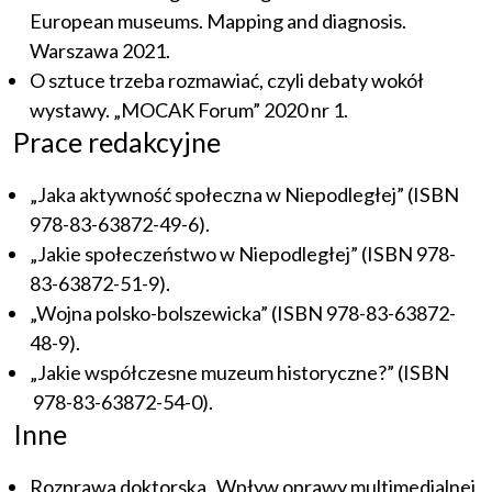
European museums. Mapping and diagnosis.
Warszawa 2021.
O sztuce trzeba rozmawiać, czyli debaty wokół
wystawy. „MOCAK Forum” 2020 nr 1.
Prace redakcyjne
„Jaka aktywność społeczna w Niepodległej” (ISBN
978-83-63872-49-6).
„Jakie społeczeństwo w Niepodległej” (ISBN 978-
83-63872-51-9).
„Wojna polsko-bolszewicka” (ISBN 978-83-63872-
48-9).
„Jakie współczesne muzeum historyczne?” (ISBN
978-83-63872-54-0).
Inne
Rozprawa doktorska „Wpływ oprawy multimedialnej