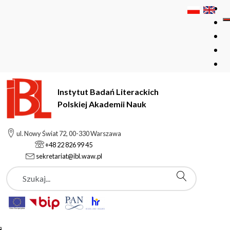
Instytut Badań Literackich
Polskiej Akademii Nauk
Instytut Badań Literackich Polskiej Akademii Nauk
ul. Nowy Świat 72, 00-330 Warszawa
Wydawnictwo
O Wydawnictwie
+48 22 826 99 45
sekretariat@ibl.waw.pl
Szukaj
O Wydawnictwie