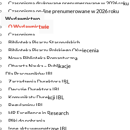
Czasopisma drukowane prenumerowane w 2026 roku
opracowania monograficzne, książki zbiorowe, edycje
Czasopisma on-line prenumerowane w 2026 roku
krytyczne tekstów pisarzy staropolskich.
Wydawnictwo
O Wydawnictwie
Jedna z ostatnich publikacji pracowników
Czasopisma
IBL:
Biblioteka Pisarzy Staropolskich
Anna Grześkowiak-Krwawicz,
Power in the Political
Biblioteka Pisarzy Polskiego Oświecenia
Discourse of the Polish-Lithuanian Commonwealth,
Nowa Biblioteka Romantyczna
1569-1795
[
link
]
Otwarta Nauka – Publikacje
Dla Pracowników IBL
Zarządzenia Dyrektora IBL
Decyzje Dyrektora IBL
Komunikaty Dyrekcji IBL
Regulaminy IBL
HR Excellence in Research
Pliki do pobrania
Inne akty wewnętrzne IBL