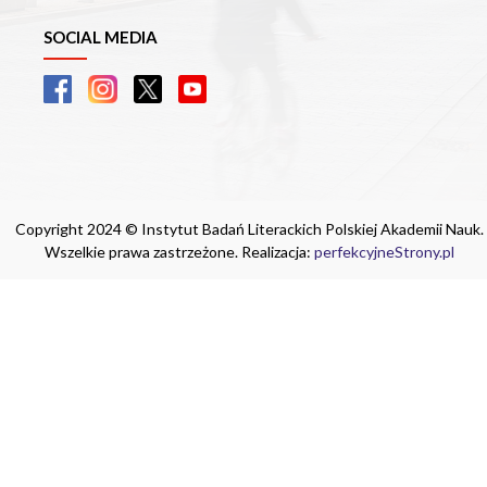
SOCIAL MEDIA
Copyright 2024 © Instytut Badań Literackich Polskiej Akademii Nauk.
Wszelkie prawa zastrzeżone. Realizacja:
perfekcyjneStrony.pl
Ta witryna wykorzystuje pliki cookie. Są
one niezbędne do tego, aby jak najlepiej
wykorzystać zasoby strony internetowej,
na której się znajdujesz. Żadna ze
znajdujących się w nich informacji, nie
będzie służyć do zidentyfikowania