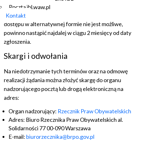
niezwłocznie, najpóźniej w ciągu 7 dni. Jeśli w tym
Poczta ibl.waw.pl
terminie zapewnienie dostępności albo zapewnienie
Kontakt
dostępu w alternatywnej formie nie jest możliwe,
powinno nastąpić najdalej w ciągu 2 miesięcy od daty
zgłoszenia.
Skargi i odwołania
Na niedotrzymanie tych terminów oraz na odmowę
realizacji żądania można złożyć skargę do organu
nadzorującego pocztą lub drogą elektroniczną na
adres:
Organ nadzorujący:
Rzecznik Praw Obywatelskich
Adres: Biuro Rzecznika Praw Obywatelskich al.
Solidarności 77 00-090 Warszawa
E-mail:
biurorzecznika@brpo.gov.pl