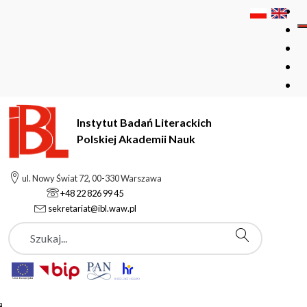
Instytut Badań Literackich
Polskiej Akademii Nauk
Instytut Badań Literackich Polskiej Akademii Nauk
ul. Nowy Świat 72, 00-330 Warszawa
Deklaracja dostępności ibl.waw.pl
+48 22 826 99 45
sekretariat@ibl.waw.pl
Szukaj
Deklaracja
dostępności ibl.waw.pl