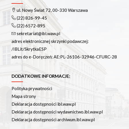
ul. Nowy Świat 72, 00-330 Warszawa
(22) 826-99-45
(22) 6572-895
sekretariat@ibl.waw.pl
adres elektronicznej skrzynki podawczej:
/IBLit/SkrytkaESP
adres do e-Doręczeń: AE:PL-26106-32946-CFURC-28
DODATKOWE INFORMACJE:
Polityka prywatności
Mapa strony
Deklaracja dostępności ibl.waw.pl
Deklaracja dostępności wydawnictwo.ibl.waw.pl
Deklaracja dostępności archiwum.ibl.waw.pl