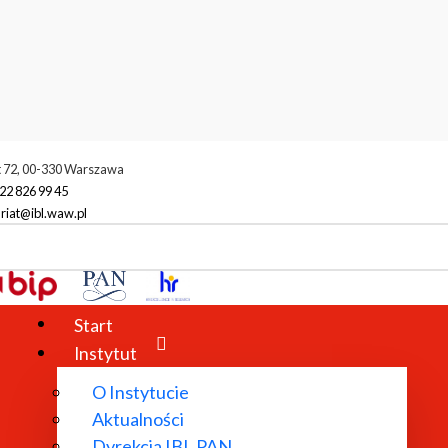
t 72, 00-330 Warszawa
22 826 99 45
riat@ibl.waw.pl
spółpracujące
ące
Start
Instytut
O Instytucie
Aktualności
Dyrekcja IBL PAN