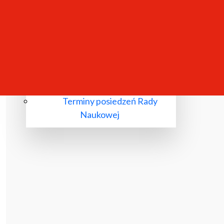
Komisje wyłonione przez Radę
Naukową
Przewody doktorskie
Przewody habilitacyjne
Nadania tytułu profesora
Terminy posiedzeń Rady
Naukowej