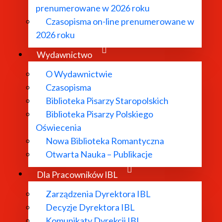
prenumerowane w 2026 roku
Czasopisma on-line prenumerowane w
2026 roku
Wydawnictwo
O Instytucie
O Wydawnictwie
Czasopisma
Biblioteka Pisarzy Staropolskich
Biblioteka Pisarzy Polskiego
Aktualności
Oświecenia
Nowa Biblioteka Romantyczna
Otwarta Nauka – Publikacje
Dyrekcja IBL PAN
Dla Pracowników IBL
Zarządzenia Dyrektora IBL
Decyzje Dyrektora IBL
Rada Naukowa
Komunikaty Dyrekcji IBL