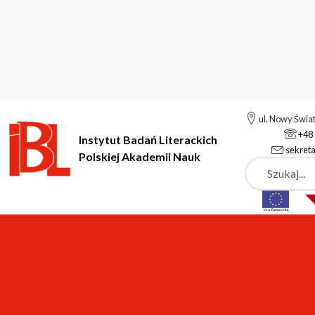
ul. Nowy Świa
+48 
Instytut Badań Literackich
sekreta
Polskiej Akademii Nauk
Szukaj
Instytut Badań Literackich Polskiej Akademii Nauk
Instytucje w
Instytucje współpracuj
Fundacja "Akademia Humanistyczna"