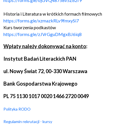
https://forms.gle/
ojGVQ48758v5Z62f9
Historia i Literatura w krótkich formach filmowych
https://forms.gle/
xzmazkRLv9fmxySi7
Kurs tworzenia podkastów
https://forms.gle/
zJVrGguDMgxBJ6iq8
Wpłaty należy dokonywać na konto
:
Instytut Badań Literackich PAN
ul. Nowy Świat 72, 00-330 Warszawa
Bank Gospodarstwa Krajowego
PL 75 1130 1017 0020 1466 2720 0049
Polityka RODO
Regulamin rekrutacji - kursy