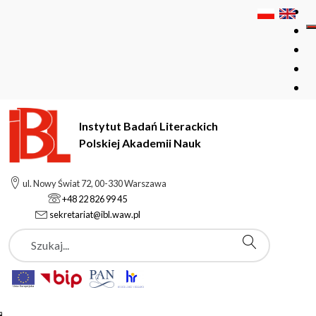
Instytut Badań Literackich
Polskiej Akademii Nauk
Instytut Badań Literackich Polskiej Akademii Nauk
Edukacja
ul. Nowy Świat 72, 00-330 Warszawa
Kursy
+48 22 826 99 45
sekretariat@ibl.waw.pl
Szukaj
Kursy