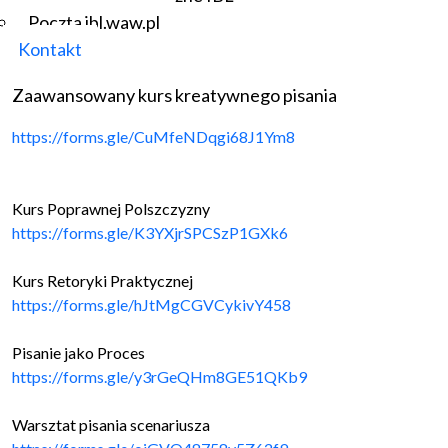
Kurs kreatywnego pisania
Poczta ibl.waw.pl
https://forms.gle/
bDfRXDjr1ZWU22nt8
Kontakt
Zaawansowany kurs kreatywnego pisania
https://forms.gle/
CuMfeNDqgi68J1Ym8
Kurs Poprawnej Polszczyzny
https://forms.gle/
K3YXjrSPCSzP1GXk6
Kurs Retoryki Praktycznej
https://forms.gle/
hJtMgCGVCykivY458
Pisanie jako Proces
https://forms.gle/
y3rGeQHm8GE51QKb9
Warsztat pisania scenariusza