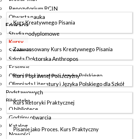
Podręczniki
Repozytorium RCIN
Otwarta nauka
Kurs Kreatywnego Pisania
Edukacja
Studia podyplomowe
Kursy
Zaawansowany Kurs Kreatywnego Pisania
Szkolenia
Szkoła Doktorska Anthropos
Erasmus
Olimpiada Literatury i Języka Polskiego
Kurs Poprawnej Polszczyzny
Olimpiada Literatury i Języka Polskiego dla Szkół
Podstawowych
Biblioteka
Kurs Retoryki Praktycznej
O bibliotece
Godziny otwarcia
Katalog
Pisanie jako Proces. Kurs Praktyczny
Nowości