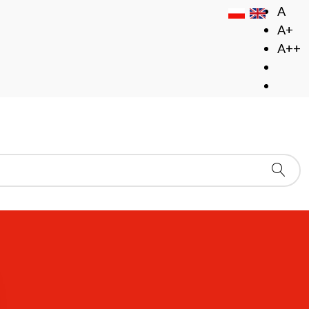
A
A+
A++
j Połowy XIX wieku
 Połowy XIX wieku