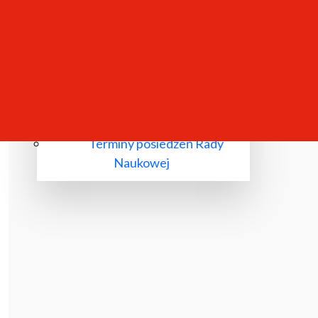
Komisje wyłonione przez Radę
Naukową
Przewody doktorskie
Przewody habilitacyjne
Nadania tytułu profesora
Terminy posiedzeń Rady
Naukowej