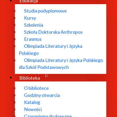
Edukacja
Studia podyplomowe
Kursy
Szkolenia
y kolegów z innych pracowni IBL PAN i kilku ośrodkó
Szkoła Doktorska Anthropos
zebrane" (cz. I) i "Listy zebrane" Elizy Orzeszkowej. Edycj
Erasmus
m
w formie nowoczesnej naukowej publikacji cyfrowej w o
Olimpiada Literatury i Języka
. Jest to pierwszy etap pracy nad
Dziełami zebranymi
, kt
Polskiego
iałalności pisarki. Drugi cel badań to kontynuacja niez
Olimpiada Literatury i Języka Polskiego
wać dwa tomy niepublikowanych dotąd listów pisarki:
Do 
dla Szkół Podstawowych
rzeszkowej:
Listy Leopolda Méyeta
(w trzech woluminach) 
Biblioteka
O bibliotece
Godziny otwarcia
Katalog
aukowego Tekstów Drugiej Połowy XIX wieku
Nowości
Czasopisma drukowane