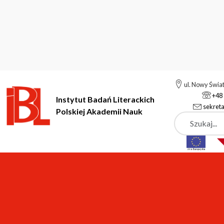
ul. Nowy Świa
+48 
Instytut Badań Literackich
sekreta
Polskiej Akademii Nauk
Szukaj
Instytut Badań Literackich Polskiej Akademii Nauk
Instytut
P
Zespół Edytorstwa Nau
pok. 112