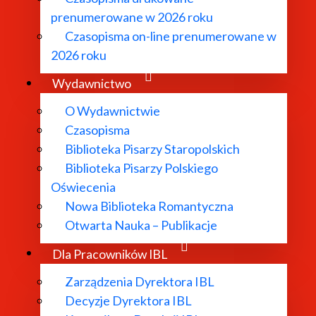
prenumerowane w 2026 roku
Czasopisma on-line prenumerowane w
2026 roku
Wydawnictwo
O Instytucie
O Wydawnictwie
Czasopisma
Biblioteka Pisarzy Staropolskich
Biblioteka Pisarzy Polskiego
Aktualności
Oświecenia
Nowa Biblioteka Romantyczna
Otwarta Nauka – Publikacje
Dyrekcja IBL PAN
Dla Pracowników IBL
Zarządzenia Dyrektora IBL
Rada Naukowa
Decyzje Dyrektora IBL