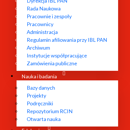
Dyrekcja IBL PAN
Rada Naukowa
Pracownie i zespoły
Pracownicy
Administracja
Regulamin afiliowania przy IBL PAN
Archiwum
Instytucje współpracujące
Zamówienia publiczne
Nauka i badania
Bazy danych
Projekty
Podręczniki
Repozytorium RCIN
Otwarta nauka
eł zebranych” i “Listów zebranych” Elizy Orzesz