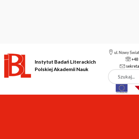
ul. Nowy Świa
+48 
Instytut Badań Literackich
sekreta
Polskiej Akademii Nauk
Szukaj
Instytut Badań Literackich Polskiej Akademii Nauk
Instytut
A
Aktualności