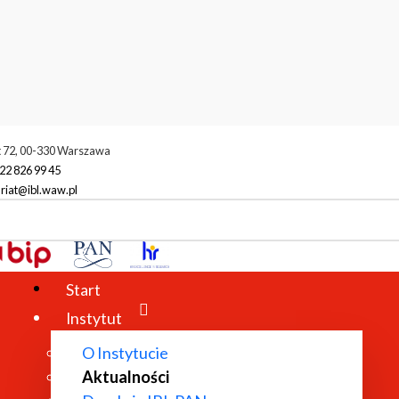
t 72, 00-330 Warszawa
22 826 99 45
riat@ibl.waw.pl
ktualności
Start
Instytut
O Instytucie
Aktualności