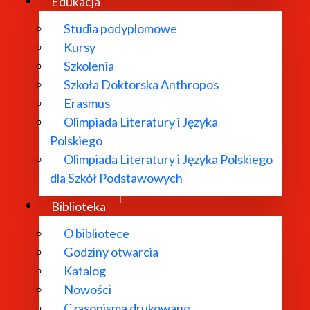
Edukacja
Studia podyplomowe
Kursy
Szkolenia
Szkoła Doktorska Anthropos
Erasmus
Olimpiada Literatury i Języka
Polskiego
Olimpiada Literatury i Języka Polskiego
dla Szkół Podstawowych
Biblioteka
O bibliotece
Godziny otwarcia
Katalog
Nowości
Czasopisma drukowane