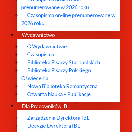
prenumerowane w 2026 roku
Czasopisma on-line prenumerowane w
2026 roku
na Wolińska – portrety żydowskich komunistek”
Wydawnictwo
O Wydawnictwie
Czasopisma
Biblioteka Pisarzy Staropolskich
Biblioteka Pisarzy Polskiego
Oświecenia
Nowa Biblioteka Romantyczna
Otwarta Nauka – Publikacje
Dla Pracowników IBL
Zarządzenia Dyrektora IBL
Decyzje Dyrektora IBL