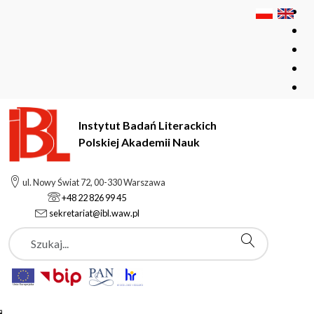
Instytut Badań Literackich
Polskiej Akademii Nauk
Instytut Badań Literackich Polskiej Akademii Nauk
Instytut
ul. Nowy Świat 72, 00-330 Warszawa
Aktualności
+48 22 826 99 45
Zaproszenie do 32 numeru rocznika naukowego „Napis”
sekretariat@ibl.waw.pl
Szukaj
Aktualności