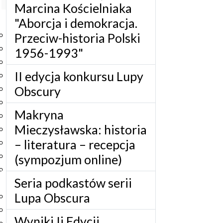
Marcina Kościelniaka
Start
"Aborcja i demokracja.
Instytut
O Instytucie
Przeciw-historia Polski
Aktualności
1956-1993"
Dyrekcja IBL PAN
II edycja konkursu Lupy
Rada Naukowa
Pracownie i zespoły
Obscury
Pracownicy
Makryna
Administracja
Mieczysławska: historia
Regulamin afiliowania przy IBL PAN
– literatura – recepcja
Archiwum
Instytucje współpracujące
(sympozjum online)
Zamówienia publiczne
Seria podkastów serii
Nauka i badania
Lupa Obscura
Bazy danych
Projekty
Wyniki Ii Edycji