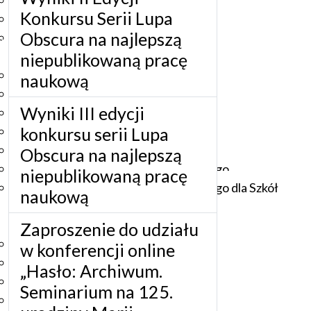
Podręczniki
Konkursu Serii Lupa
Repozytorium RCIN
Obscura na najlepszą
Otwarta nauka
Edukacja
niepublikowaną pracę
Studia podyplomowe
naukową
Kursy
Wyniki III edycji
Szkolenia
konkursu serii Lupa
Szkoła Doktorska Anthropos
Erasmus
Obscura na najlepszą
Olimpiada Literatury i Języka Polskiego
niepublikowaną pracę
Olimpiada Literatury i Języka Polskiego dla Szkół
naukową
Podstawowych
Biblioteka
Zaproszenie do udziału
O bibliotece
w konferencji online
Godziny otwarcia
„Hasło: Archiwum.
Katalog
Seminarium na 125.
Nowości