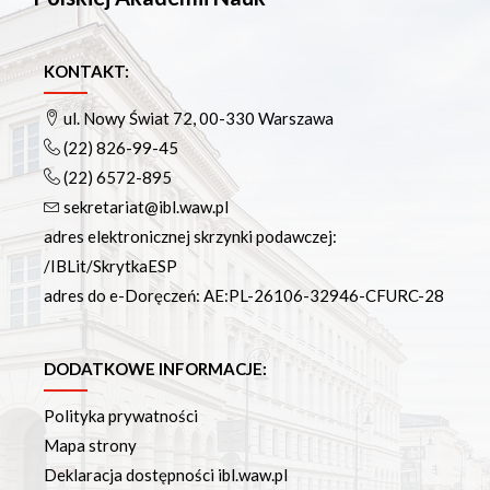
KONTAKT:
ul. Nowy Świat 72, 00-330 Warszawa
(22) 826-99-45
(22) 6572-895
sekretariat@ibl.waw.pl
adres elektronicznej skrzynki podawczej:
/IBLit/SkrytkaESP
adres do e-Doręczeń: AE:PL-26106-32946-CFURC-28
DODATKOWE INFORMACJE:
Polityka prywatności
Mapa strony
Deklaracja dostępności ibl.waw.pl