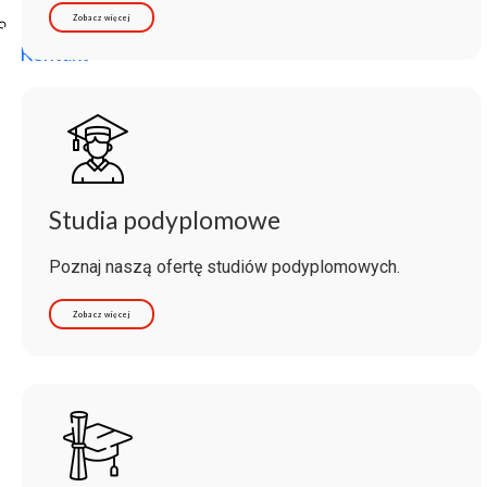
Poczta ibl.waw.pl
Zobacz więcej
Kontakt
Studia podyplomowe
Poznaj naszą ofertę studiów podyplomowych.
Zobacz więcej