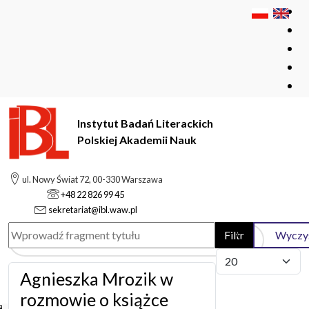
Instytut Badań Literackich
Polskiej Akademii Nauk
Instytut Badań Literackich Polskiej Akademii Nauk
ul. Nowy Świat 72, 00-330 Warszawa
archiwum kobiet
+48 22 826 99 45
sekretariat@ibl.waw.pl
Szukaj
Wprowadź fragment tytułu
Filtr
Wyczy
Pokaż #
Agnieszka Mrozik w
rozmowie o książce