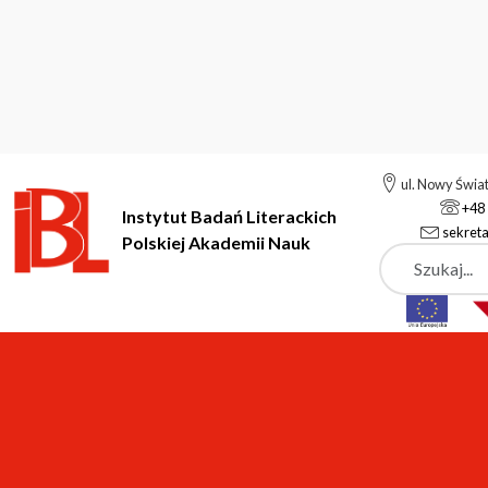
ul. Nowy Świa
+48 
Instytut Badań Literackich
sekreta
Polskiej Akademii Nauk
Szukaj
Instytut Badań Literackich Polskiej Akademii Nauk
Instytut
P
Pracownia Literatury O
pok. 131