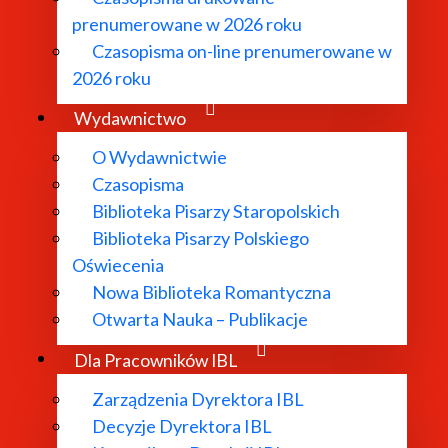
złonkami Polskiego Towarzystwa Badań nad Wiekiem XVIII, 
prenumerowane w 2026 roku
rskich.
Czasopisma on-line prenumerowane w
2026 roku
zarówno w Polsce, jak i za granicą, angażują się także w d
Wydawnictwo
O Wydawnictwie
Czasopisma
Biblioteka Pisarzy Staropolskich
 r. na łamach „Pamiętnika Literackiego” artykuł pt.
Stan 
Biblioteka Pisarzy Polskiego
otrzebę badań nad tą epoką. Trzy lata później, w 1953 r.
Oświecenia
acownia Literatury Oświecenia. Od 1968 r. Zakładem Histo
Nowa Biblioteka Romantyczna
tkiewiczowa, która nadal czynnie uczestniczy w działalnośc
Otwarta Nauka – Publikacje
ni byli tacy wybitni badacze jak prof. Mieczysław Klimowi
Dla Pracowników IBL
Zarządzenia Dyrektora IBL
Decyzje Dyrektora IBL