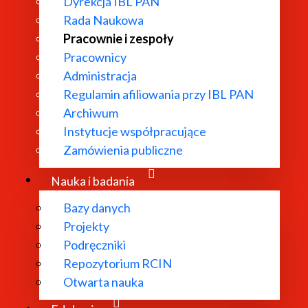
Dyrekcja IBL PAN
Rada Naukowa
Pracownie i zespoły
Pracownicy
Administracja
Regulamin afiliowania przy IBL PAN
Archiwum
erownik
Instytucje współpracujące
Zamówienia publiczne
Nauka i badania
Bazy danych
Projekty
Podręczniki
Repozytorium RCIN
Otwarta nauka