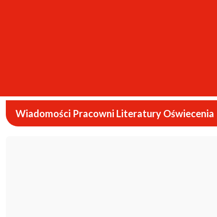
Strony internetowe
Działalność Pracowni Literatury Oświecenia
Archiwum Pracowni Literatury Oświecenia
Wiadomości Pracowni Literatury Oświecenia