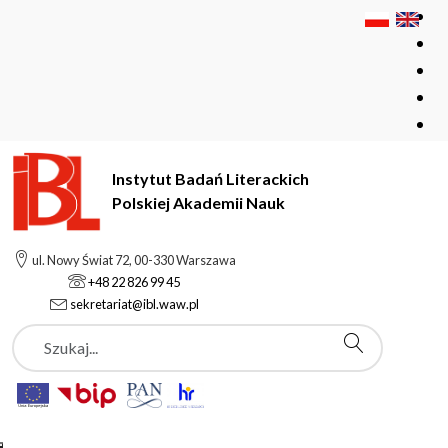
Instytut Badań Literackich
Polskiej Akademii Nauk
Instytut Badań Literackich Polskiej Akademii Nauk
Instytut
ul. Nowy Świat 72, 00-330 Warszawa
Pracownie i zespoły
+48 22 826 99 45
Pracownia Dokumentacji Literatury Współczesnej
sekretariat@ibl.waw.pl
Szukaj
Pracownia
Dokumentacji