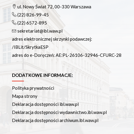
ul. Nowy Świat 72, 00-330 Warszawa
(22) 826-99-45
(22) 6572-895
sekretariat@ibl.waw.pl
adres elektronicznej skrzynki podawczej:
/IBLit/SkrytkaESP
adres do e-Doręczeń: AE:PL-26106-32946-CFURC-28
DODATKOWE INFORMACJE:
Polityka prywatności
Mapa strony
Deklaracja dostępności ibl.waw.pl
Deklaracja dostępności wydawnictwo.ibl.waw.pl
Deklaracja dostępności archiwum.ibl.waw.pl