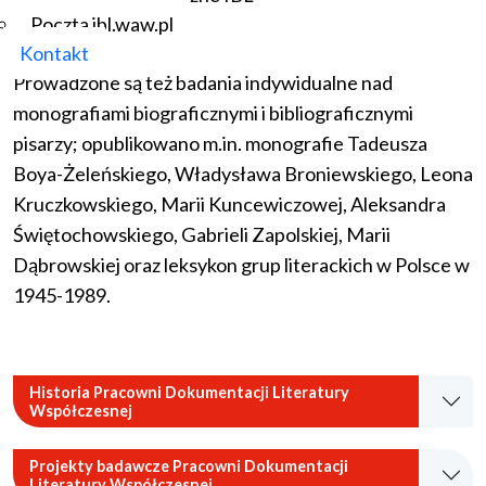
niektórych czasopism okresu międzywojennego oraz
Poczta ibl.waw.pl
maszynopis
Kroniki życia literackiego 1944-1969
.
Kontakt
Prowadzone są też badania indywidualne nad
monografiami biograficznymi i bibliograficznymi
pisarzy; opublikowano m.in. monografie Tadeusza
Boya-Żeleńskiego, Władysława Broniewskiego, Leona
Kruczkowskiego, Marii Kuncewiczowej, Aleksandra
Świętochowskiego, Gabrieli Zapolskiej, Marii
Dąbrowskiej oraz leksykon grup literackich w Polsce w
1945-1989.
Historia Pracowni Dokumentacji Literatury
Współczesnej
Projekty badawcze Pracowni Dokumentacji
Literatury Współczesnej