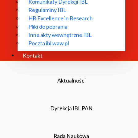
Komunikaty Dyrekcji IBL
any jest w ramach grantu „Humanistyka architektoniczna j
Regulaminy IBL
dków budżetu państwa, przyznanych przez Ministra Nau
HR Excellence in Research
Pliki do pobrania
Inne akty wewnętrzne IBL
Poczta ibl.waw.pl
O Instytucie
Kontakt
Aktualności
Dyrekcja IBL PAN
Rada Naukowa