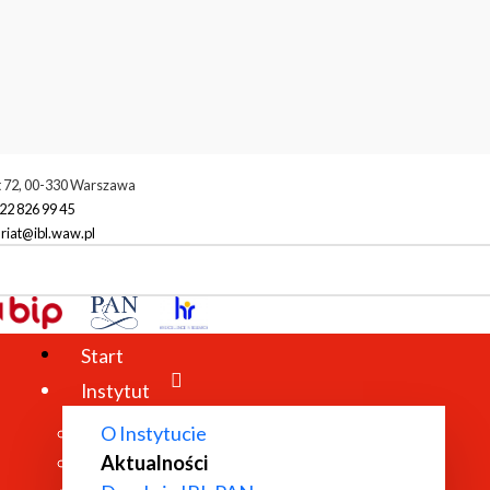
t 72, 00-330 Warszawa
22 826 99 45
riat@ibl.waw.pl
ktualności
rspektywy człowieka" w ramach cyklu "Humanistyka architektoniczna"
Start
Instytut
O Instytucie
Aktualności