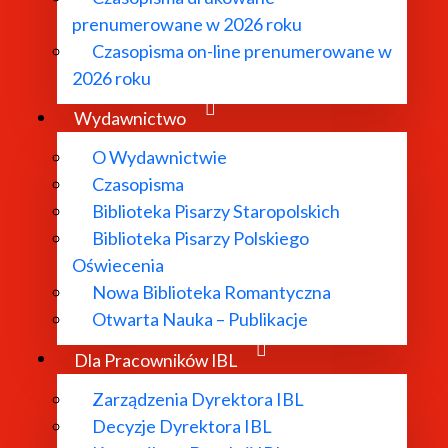
prenumerowane w 2026 roku
Czasopisma on-line prenumerowane w
AiU
2026 roku
ierownik projektu)
Wydawnictwo
O Wydawnictwie
ez autorów projektu jako inicjatywa edukacyjno-badawczo
Czasopisma
 i działań społecznych, stojących wobec wyzwań wynikając
Biblioteka Pisarzy Staropolskich
ym, zyskując rangę subdyscypliny badawczej. Podobnie ja
Biblioteka Pisarzy Polskiego
orii, analiz kulturowych i innych, przynależnych do dziedzi
Oświecenia
Nowa Biblioteka Romantyczna
Otwarta Nauka – Publikacje
Dla Pracowników IBL
styka architektoniczna” przedstawiciele różnych dyscypl
ym wymiarze.
Zarządzenia Dyrektora IBL
Decyzje Dyrektora IBL