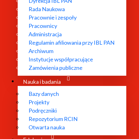
Dyrekcja IBL PAN
CZNOŚĆ I CIĄGŁOŚĆ MIASTA Z PERSP
Rada Naukowa
ICZNA"
Pracownie i zespoły
Pracownicy
Administracja
Regulamin afiliowania przy IBL PAN
Archiwum
Instytucje współpracujące
Zamówienia publiczne
Nauka i badania
Bazy danych
Projekty
Podręczniki
Repozytorium RCIN
Otwarta nauka