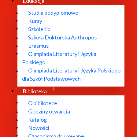
Edukacja
Studia podyplomowe
Kursy
Szkolenia
Szkoła Doktorska Anthropos
Erasmus
Olimpiada Literatury i Języka
za na pierwszą otwartą dyskusję panelową
Użyteczność i
Polskiego
ez Instytut Badań Literackich PAN we współpracy z Naro
Olimpiada Literatury i Języka Polskiego
dla Szkół Podstawowych
cu Staszica, ul. Nowy Śwait 72, Warszawa, transmisja online
Biblioteka
y na dyskusję pod hasłem
Użyteczność i ciągłość miasta z
O bibliotece
Godziny otwarcia
Katalog
Nowości
Czasopisma drukowane