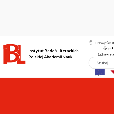
ul. Nowy Świa
+48 
Instytut Badań Literackich
sekreta
Polskiej Akademii Nauk
Szukaj
Instytut Badań Literackich Polskiej Akademii Nauk
Instytut
A
Otwarty panel dyskusyjny "Użyteczność i ciągłość miasta z pe
Aktualności