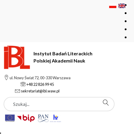
Instytut Badań Literackich
Polskiej Akademii Nauk
Instytut Badań Literackich Polskiej Akademii Nauk
ul. Nowy Świat 72, 00-330 Warszawa
Pracownicy
Troszyński Marek
+48 22 826 99 45
sekretariat@ibl.waw.pl
Szukaj
Troszyński Marek