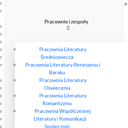
Czasopisma drukowane prenumerowane w 2026 roku
Czasopisma on-line prenumerowane w 2026 roku
Wydawnictwo
Pracownie i zespoły
O Wydawnictwie
Czasopisma
Biblioteka Pisarzy Staropolskich
Pracownia Literatury
Biblioteka Pisarzy Polskiego Oświecenia
Średniowiecza
Nowa Biblioteka Romantyczna
Pracownia Literatury Renesansu i
Otwarta Nauka – Publikacje
Baroku
Dla Pracowników IBL
Pracownia Literatury
Zarządzenia Dyrektora IBL
Oświecenia
Decyzje Dyrektora IBL
Pracownia Literatury
Komunikaty Dyrekcji IBL
Romantyzmu
Regulaminy IBL
Pracownia Współczesnej
HR Excellence in Research
Literatury i Komunikacji
Pliki do pobrania
Społecznej
Inne akty wewnętrzne IBL