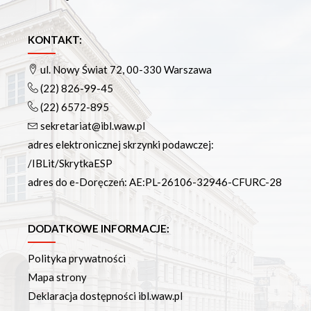
KONTAKT:
ul. Nowy Świat 72, 00-330 Warszawa
(22) 826-99-45
(22) 6572-895
sekretariat@ibl.waw.pl
adres elektronicznej skrzynki podawczej:
/IBLit/SkrytkaESP
adres do e-Doręczeń: AE:PL-26106-32946-CFURC-28
DODATKOWE INFORMACJE:
Polityka prywatności
Mapa strony
Deklaracja dostępności ibl.waw.pl