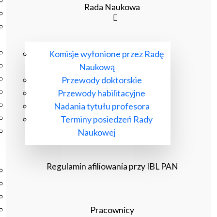
Podręczniki
Rada Naukowa
Repozytorium RCIN
Otwarta nauka
Edukacja
Studia podyplomowe
Komisje wyłonione przez Radę
Kursy
Naukową
Szkolenia
Przewody doktorskie
Szkoła Doktorska Anthropos
Przewody habilitacyjne
Erasmus
Nadania tytułu profesora
Olimpiada Literatury i Języka Polskiego
Terminy posiedzeń Rady
Olimpiada Literatury i Języka Polskiego dla Szkół
Naukowej
Podstawowych
Biblioteka
Regulamin afiliowania przy IBL PAN
O bibliotece
Godziny otwarcia
Katalog
Nowości
Pracownicy