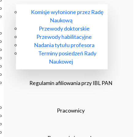
Podręczniki
Repozytorium RCIN
Komisje wyłonione przez Radę
Otwarta nauka
Naukową
Edukacja
Przewody doktorskie
Studia podyplomowe
Przewody habilitacyjne
Kursy
Nadania tytułu profesora
Szkolenia
Terminy posiedzeń Rady
Szkoła Doktorska Anthropos
Naukowej
Erasmus
Olimpiada Literatury i Języka Polskiego
Olimpiada Literatury i Języka Polskiego dla Szkół
Regulamin afiliowania przy IBL PAN
Podstawowych
Biblioteka
O bibliotece
Pracownicy
Godziny otwarcia
Katalog
Nowości