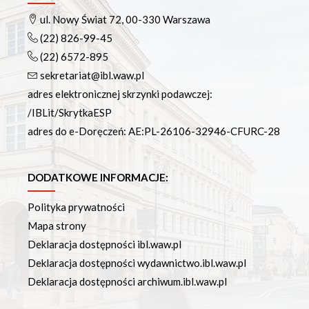
ul. Nowy Świat 72, 00-330 Warszawa
(22) 826-99-45
(22) 6572-895
sekretariat@ibl.waw.pl
adres elektronicznej skrzynki podawczej:
/IBLit/SkrytkaESP
adres do e-Doręczeń: AE:PL-26106-32946-CFURC-28
DODATKOWE INFORMACJE:
Polityka prywatności
Mapa strony
Deklaracja dostępności ibl.waw.pl
Deklaracja dostępności wydawnictwo.ibl.waw.pl
Deklaracja dostępności archiwum.ibl.waw.pl