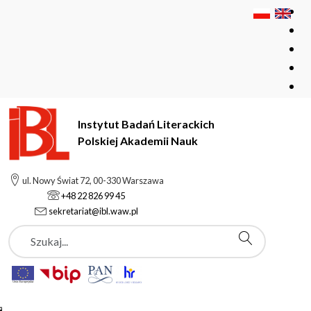
Instytut Badań Literackich
Polskiej Akademii Nauk
Instytut Badań Literackich Polskiej Akademii Nauk
ul. Nowy Świat 72, 00-330 Warszawa
Pracownicy
Szymczak Marian
+48 22 826 99 45
sekretariat@ibl.waw.pl
Szukaj
Szymczak Marian