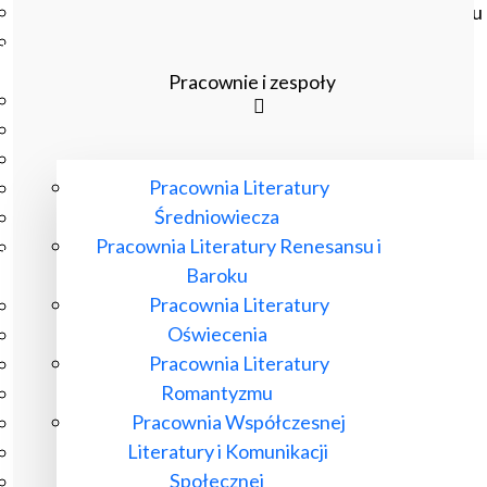
Czasopisma drukowane prenumerowane w 2026 roku
Czasopisma on-line prenumerowane w 2026 roku
Wydawnictwo
Pracownie i zespoły
O Wydawnictwie
Czasopisma
Biblioteka Pisarzy Staropolskich
Pracownia Literatury
Biblioteka Pisarzy Polskiego Oświecenia
Średniowiecza
Nowa Biblioteka Romantyczna
Pracownia Literatury Renesansu i
Otwarta Nauka – Publikacje
Baroku
Dla Pracowników IBL
Pracownia Literatury
Zarządzenia Dyrektora IBL
Oświecenia
Decyzje Dyrektora IBL
Pracownia Literatury
Komunikaty Dyrekcji IBL
Romantyzmu
Regulaminy IBL
Pracownia Współczesnej
HR Excellence in Research
Literatury i Komunikacji
Pliki do pobrania
Społecznej
Inne akty wewnętrzne IBL