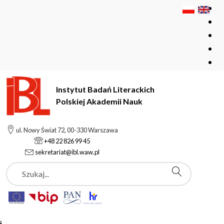
Instytut Badań Literackich
Polskiej Akademii Nauk
Instytut Badań Literackich Polskiej Akademii Nauk
ul. Nowy Świat 72, 00-330 Warszawa
Pracownicy
Marek Cierpka
+48 22 826 99 45
sekretariat@ibl.waw.pl
Szukaj
Marek Cierpka