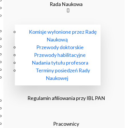
Podręczniki
Rada Naukowa
Repozytorium RCIN
Otwarta nauka
Edukacja
Studia podyplomowe
Komisje wyłonione przez Radę
Kursy
Naukową
Szkolenia
Przewody doktorskie
Szkoła Doktorska Anthropos
Przewody habilitacyjne
Erasmus
Nadania tytułu profesora
Olimpiada Literatury i Języka Polskiego
Terminy posiedzeń Rady
Olimpiada Literatury i Języka Polskiego dla Szkół
Naukowej
Podstawowych
Biblioteka
Regulamin afiliowania przy IBL PAN
O bibliotece
Godziny otwarcia
Katalog
Nowości
Pracownicy