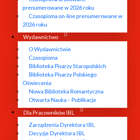
prenumerowane w 2026 roku
Czasopisma on-line prenumerowane w
2026 roku
Wydawnictwo
O Wydawnictwie
Czasopisma
Biblioteka Pisarzy Staropolskich
O Instytucie
Biblioteka Pisarzy Polskiego
Oświecenia
Nowa Biblioteka Romantyczna
Aktualności
Otwarta Nauka – Publikacje
Dla Pracowników IBL
Dyrekcja IBL PAN
Zarządzenia Dyrektora IBL
Decyzje Dyrektora IBL