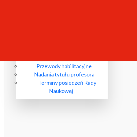
Komisje wyłonione przez Radę
Naukową
Przewody doktorskie
Przewody habilitacyjne
Nadania tytułu profesora
Terminy posiedzeń Rady
Naukowej