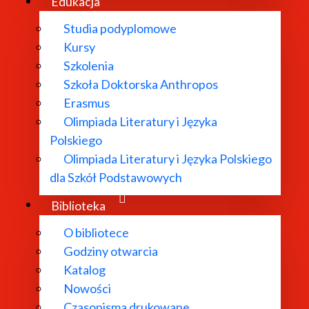
Edukacja
Studia podyplomowe
Kursy
Szkolenia
Szkoła Doktorska Anthropos
Erasmus
Olimpiada Literatury i Języka
Polskiego
Olimpiada Literatury i Języka Polskiego
dla Szkół Podstawowych
Biblioteka
O bibliotece
Godziny otwarcia
Katalog
Nowości
Czasopisma drukowane