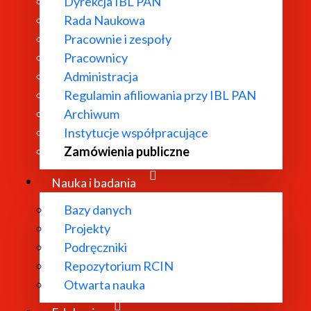
Dyrekcja IBL PAN
Rada Naukowa
Pracownie i zespoły
Pracownicy
 oraz korekty III (trzeciej) czterech tomów (w ośmiu wo
Administracja
Regulamin afiliowania przy IBL PAN
Archiwum
Instytucje współpracujące
Zamówienia publiczne
 wynikach postępowania
Nauka i badania
Bazy danych
Projekty
Podręczniki
Repozytorium RCIN
Otwarta nauka