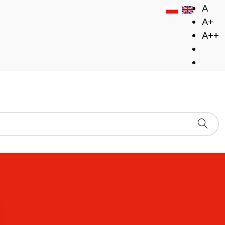
A
A+
A++
ych" Elizy Orzeszkowej
 udzielania zamówień publicznych w Instytucie Badań