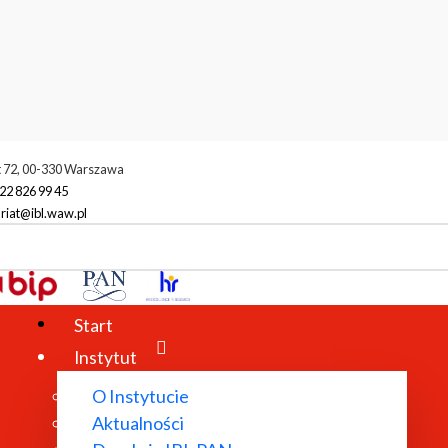
t 72, 00-330 Warszawa
22 826 99 45
riat@ibl.waw.pl
amówienia publiczne
ekty III (trzeciej) czterech tomów (w ośmiu woluminach) "Listów zebran
Start
Instytut
O Instytucie
Aktualności
ckich PAN z dnia 6 kwietnia 2021 r. w sprawie regulaminu