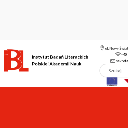
ul. Nowy Świa
+48 
Instytut Badań Literackich
sekreta
Polskiej Akademii Nauk
Szukaj
Instytut Badań Literackich Polskiej Akademii Nauk
Instytut
Z
Wykonanie korekty I (pierwszej), korekty II (drugiej) oraz kor
Zamówienia publiczne
Zarządzenie nr 3/2021 Dyrektora Instytutu Badań Litera