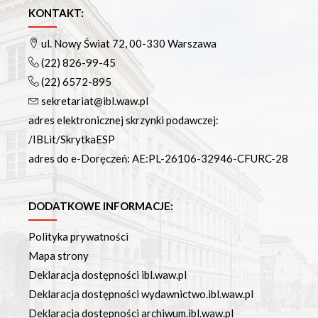
KONTAKT:
ul. Nowy Świat 72, 00-330 Warszawa
(22) 826-99-45
(22) 6572-895
sekretariat@ibl.waw.pl
adres elektronicznej skrzynki podawczej:
/IBLit/SkrytkaESP
adres do e-Doręczeń: AE:PL-26106-32946-CFURC-28
DODATKOWE INFORMACJE:
Polityka prywatności
Mapa strony
Deklaracja dostępności ibl.waw.pl
Deklaracja dostępności wydawnictwo.ibl.waw.pl
Deklaracja dostępności archiwum.ibl.waw.pl