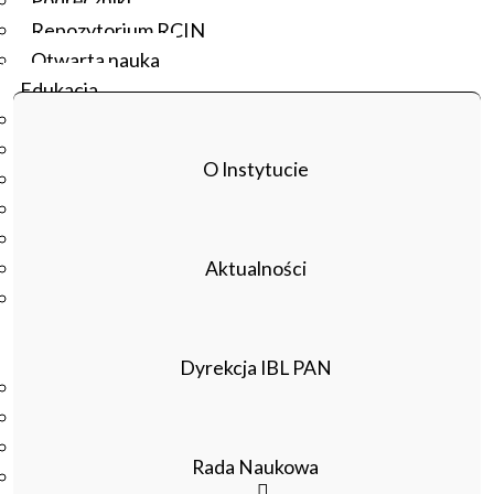
Podręczniki
Repozytorium RCIN
Pobierz protokół z wyboru ofert
Otwarta nauka
Edukacja
Studia podyplomowe
Kursy
O Instytucie
Szkolenia
Szkoła Doktorska Anthropos
Erasmus
Olimpiada Literatury i Języka Polskiego
Aktualności
Olimpiada Literatury i Języka Polskiego dla Szkół
Podstawowych
Biblioteka
Dyrekcja IBL PAN
O bibliotece
Godziny otwarcia
Katalog
Rada Naukowa
Nowości