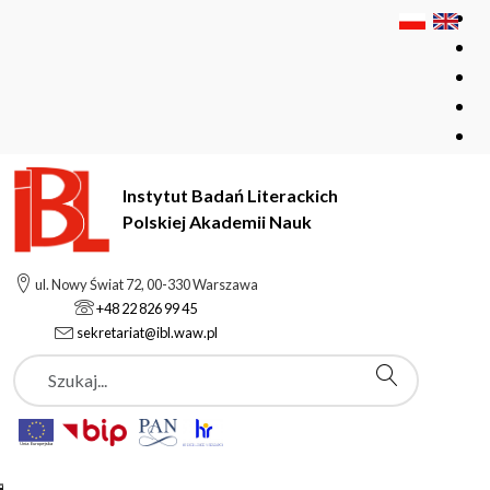
Instytut Badań Literackich
Polskiej Akademii Nauk
Instytut Badań Literackich Polskiej Akademii Nauk
Instytut
ul. Nowy Świat 72, 00-330 Warszawa
Zamówienia publiczne
+48 22 826 99 45
Usługa poligraficzna 3 woluminów "Dzieł zebranych" Elizy
sekretariat@ibl.waw.pl
Orzeszkowej
Szukaj
Zamówienia publiczne