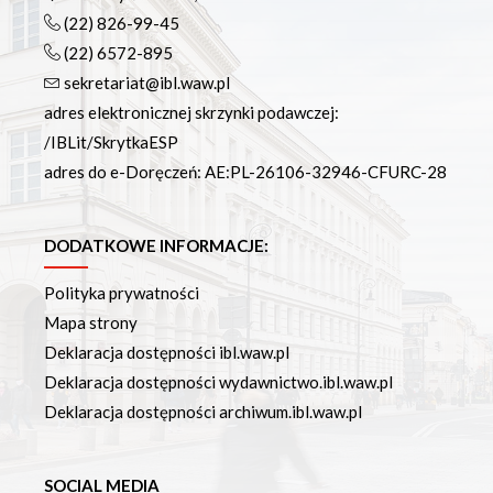
(22) 826-99-45
(22) 6572-895
sekretariat@ibl.waw.pl
adres elektronicznej skrzynki podawczej:
/IBLit/SkrytkaESP
adres do e-Doręczeń: AE:PL-26106-32946-CFURC-28
DODATKOWE INFORMACJE:
Polityka prywatności
Mapa strony
Deklaracja dostępności ibl.waw.pl
Deklaracja dostępności wydawnictwo.ibl.waw.pl
Deklaracja dostępności archiwum.ibl.waw.pl
SOCIAL MEDIA