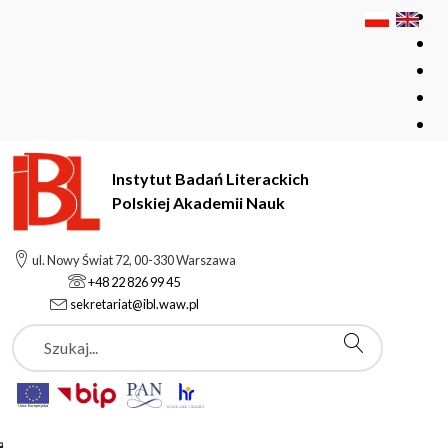
Instytut Badań Literackich
Polskiej Akademii Nauk
Instytut Badań Literackich Polskiej Akademii Nauk
Instytut
ul. Nowy Świat 72, 00-330 Warszawa
Rada Naukowa
Komisje wyłonione przez Radę Naukową
+48 22 826 99 45
sekretariat@ibl.waw.pl
Szukaj
Komisje wyłonione
przez Radę Naukową