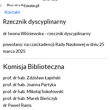
powołana w dniach 13 maja i 21 października 2025 r. na
Poczta ibl.waw.pl
czas kadencji Rady Naukowej
Kontakt
Rzecznik dyscyplinarny
dr Iwona Wiśniewska – rzecznik dyscyplinarny
powołany: na czas kadencji Rady Naukowej w dniu 25
marca 2025
Komisja Biblioteczna
prof. dr hab. Zdzisław Łapiński
prof. dr hab. Joanna Partyka
prof. dr hab. Mikołaj Sokołowski
prof. dr hab. Marek Bieńczyk
dr Paweł Rams