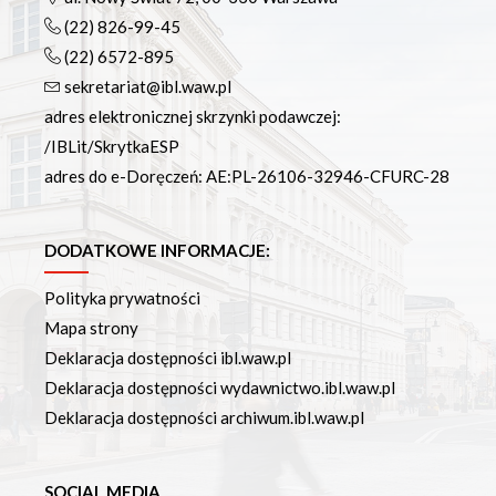
(22) 826-99-45
(22) 6572-895
sekretariat@ibl.waw.pl
adres elektronicznej skrzynki podawczej:
/IBLit/SkrytkaESP
adres do e-Doręczeń: AE:PL-26106-32946-CFURC-28
DODATKOWE INFORMACJE:
Polityka prywatności
Mapa strony
Deklaracja dostępności ibl.waw.pl
Deklaracja dostępności wydawnictwo.ibl.waw.pl
Deklaracja dostępności archiwum.ibl.waw.pl
SOCIAL MEDIA