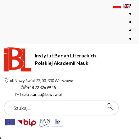
Instytut Badań Literackich
Polskiej Akademii Nauk
Instytut Badań Literackich Polskiej Akademii Nauk
Instytut
ul. Nowy Świat 72, 00-330 Warszawa
Pracownie i zespoły
+48 22 826 99 45
Ośrodek Badań Filologicznych i Edytorstwa Naukowego
sekretariat@ibl.waw.pl
Szukaj
Ośrodek Badań
Filologicznych i