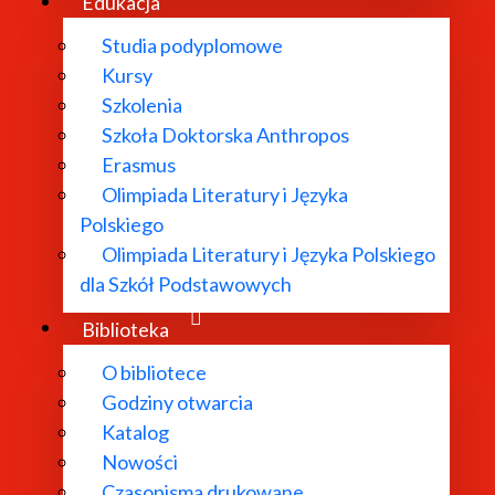
Edukacja
Studia podyplomowe
Kursy
Szkolenia
Szkoła Doktorska Anthropos
Erasmus
Olimpiada Literatury i Języka
Polskiego
Olimpiada Literatury i Języka Polskiego
dla Szkół Podstawowych
Biblioteka
O bibliotece
Godziny otwarcia
Katalog
Nowości
Czasopisma drukowane