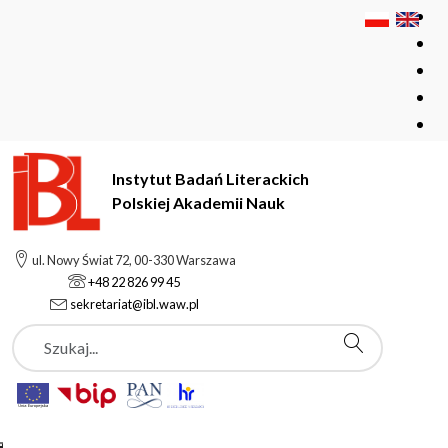
Instytut Badań Literackich
Polskiej Akademii Nauk
Instytut Badań Literackich Polskiej Akademii Nauk
Instytut
ul. Nowy Świat 72, 00-330 Warszawa
Aktualności
+48 22 826 99 45
Z warsztatów badaczy oświecenia. Spotkanie szóste
sekretariat@ibl.waw.pl
Szukaj
Aktualności