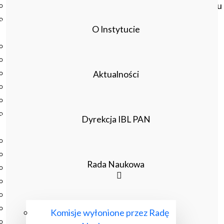
Czasopisma drukowane prenumerowane w 2026 roku
Czasopisma on-line prenumerowane w 2026 roku
O Instytucie
Wydawnictwo
O Wydawnictwie
Czasopisma
Biblioteka Pisarzy Staropolskich
Aktualności
Biblioteka Pisarzy Polskiego Oświecenia
Nowa Biblioteka Romantyczna
Otwarta Nauka – Publikacje
Dyrekcja IBL PAN
Dla Pracowników IBL
Zarządzenia Dyrektora IBL
Decyzje Dyrektora IBL
Rada Naukowa
Komunikaty Dyrekcji IBL
Regulaminy IBL
HR Excellence in Research
Pliki do pobrania
Komisje wyłonione przez Radę
Inne akty wewnętrzne IBL