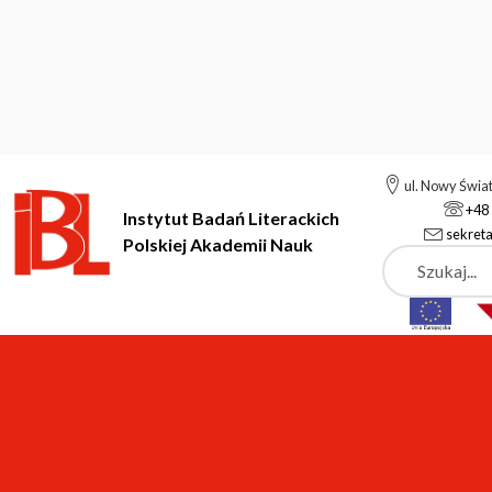
ul. Nowy Świa
+48 
Instytut Badań Literackich
sekreta
Polskiej Akademii Nauk
Szukaj
Instytut Badań Literackich Polskiej Akademii Nauk
Instytut
A
Aktualności
MIASTO ZRÓWNOWAŻONE. OTWARTY 