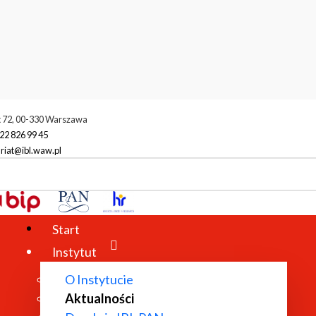
t 72, 00-330 Warszawa
22 826 99 45
riat@ibl.waw.pl
ktualności
Miasto zrównoważone. Otwarty panel dyskusyjny z cyklu
Start
Instytut
O Instytucie
Aktualności
PANEL DYSKUSYJNY Z CYKLU HUMANI