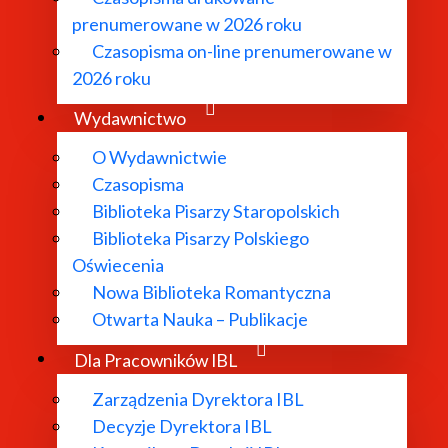
prenumerowane w 2026 roku
ezmą:
Czasopisma on-line prenumerowane w
2026 roku
j i urbanomarginaliów, prof. UW;
Wydawnictwo
O Wydawnictwie
brazu w Szkole Głównej Gospodarstwa Wiejskiego w Warsz
Czasopisma
Biblioteka Pisarzy Staropolskich
i;
Biblioteka Pisarzy Polskiego
Oświecenia
MK w Toruniu, specjalizuje się w etyce praktycznej;
Nowa Biblioteka Romantyczna
Otwarta Nauka – Publikacje
wskiej, autorka programów dydaktycznych oraz specjalizacj
Dla Pracowników IBL
 Humanistyki Architektonicznej, link:
https://youtube.c
Zarządzenia Dyrektora IBL
any jest w ramach grantu „Humanistyka architektoniczna j
Decyzje Dyrektora IBL