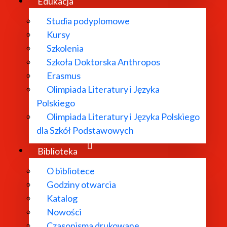
Edukacja
Studia podyplomowe
Kursy
Szkolenia
Szkoła Doktorska Anthropos
Erasmus
Olimpiada Literatury i Języka
Polskiego
Olimpiada Literatury i Języka Polskiego
dla Szkół Podstawowych
Biblioteka
O bibliotece
Godziny otwarcia
Katalog
Nowości
 godz. 16 .00
odbędzie się otwarty panel dyskusyjny z cyk
Czasopisma drukowane