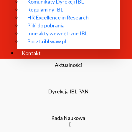
odków budżetu państwa, przyznanych przez Ministra Nau
Komunikaty Dyrekcji IBL
Regulaminy IBL
HR Excellence in Research
Pliki do pobrania
Inne akty wewnętrzne IBL
O Instytucie
Poczta ibl.waw.pl
Kontakt
Aktualności
Dyrekcja IBL PAN
Rada Naukowa