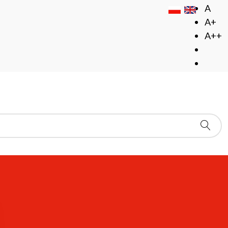
A
A+
A++
 Humanistyka architektoniczna
STYKA ARCHITEKTONICZNA