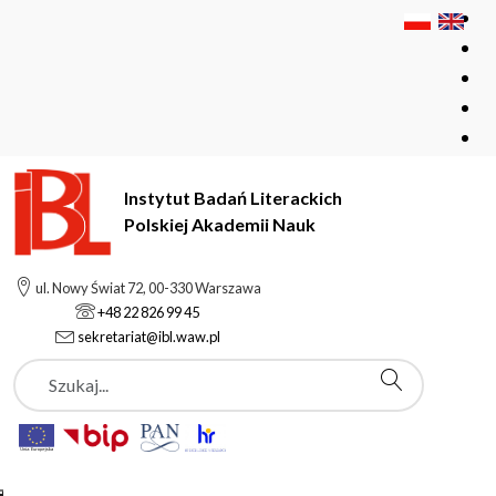
Instytut Badań Literackich
Polskiej Akademii Nauk
Instytut Badań Literackich Polskiej Akademii Nauk
Instytut
ul. Nowy Świat 72, 00-330 Warszawa
Aktualności
+48 22 826 99 45
Prof. Grażyna Borkowska powołana do składu
sekretariat@ibl.waw.pl
ministerialnego Zespołu ds. ewaluacji jakości działalności
Szukaj
naukowej
Aktualności