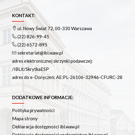
KONTAKT:
ul. Nowy Świat 72, 00-330 Warszawa
(22) 826-99-45
(22) 6572-895
sekretariat@ibl.waw.pl
adres elektronicznej skrzynki podawczej:
/IBLit/SkrytkaESP
adres do e-Doręczeń: AE:PL-26106-32946-CFURC-28
DODATKOWE INFORMACJE:
Polityka prywatności
Mapa strony
Deklaracja dostępności ibl.waw.pl
Deklaracja dostępności wydawnictwo.ibl.waw.pl