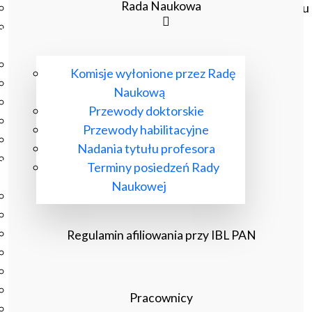
Rada Naukowa
Czasopisma drukowane prenumerowane w 2026 roku
Czasopisma on-line prenumerowane w 2026 roku
Wydawnictwo
O Wydawnictwie
Komisje wyłonione przez Radę
Czasopisma
Naukową
Biblioteka Pisarzy Staropolskich
Przewody doktorskie
Biblioteka Pisarzy Polskiego Oświecenia
Przewody habilitacyjne
Nowa Biblioteka Romantyczna
Nadania tytułu profesora
Otwarta Nauka – Publikacje
Terminy posiedzeń Rady
Dla Pracowników IBL
Naukowej
Zarządzenia Dyrektora IBL
Decyzje Dyrektora IBL
Komunikaty Dyrekcji IBL
Regulamin afiliowania przy IBL PAN
Regulaminy IBL
HR Excellence in Research
Pliki do pobrania
Pracownicy
Inne akty wewnętrzne IBL