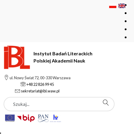
Instytut Badań Literackich
Polskiej Akademii Nauk
Instytut Badań Literackich Polskiej Akademii Nauk
Instytut
ul. Nowy Świat 72, 00-330 Warszawa
Aktualności
+48 22 826 99 45
Spotkanie z cyklu Warszawskich Czwartków Staropolskich
sekretariat@ibl.waw.pl
Szukaj
Aktualności