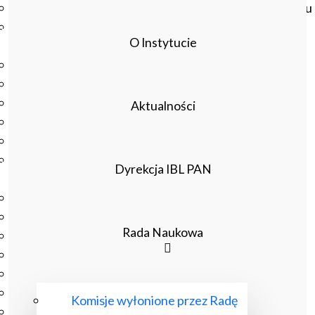
Czasopisma drukowane prenumerowane w 2026 roku
Czasopisma on-line prenumerowane w 2026 roku
O Instytucie
Wydawnictwo
O Wydawnictwie
Czasopisma
Biblioteka Pisarzy Staropolskich
Aktualności
Biblioteka Pisarzy Polskiego Oświecenia
Nowa Biblioteka Romantyczna
Otwarta Nauka – Publikacje
Dyrekcja IBL PAN
Dla Pracowników IBL
Zarządzenia Dyrektora IBL
Decyzje Dyrektora IBL
Rada Naukowa
Komunikaty Dyrekcji IBL
Regulaminy IBL
HR Excellence in Research
Pliki do pobrania
Komisje wyłonione przez Radę
Inne akty wewnętrzne IBL