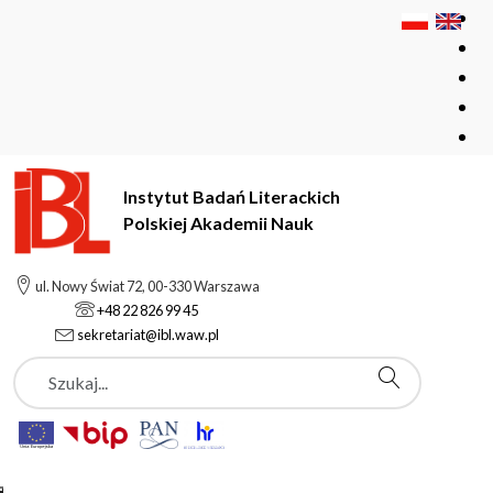
Instytut Badań Literackich
Polskiej Akademii Nauk
Instytut Badań Literackich Polskiej Akademii Nauk
Instytut
ul. Nowy Świat 72, 00-330 Warszawa
Aktualności
+48 22 826 99 45
Odeszła profesor dr hab. Alina Aleksandrowicz
sekretariat@ibl.waw.pl
Szukaj
Aktualności