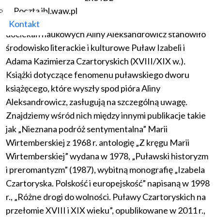
była niewątpliwie „Twórczość satyryczna Adama
Poczta ibl.waw.pl
Naruszewicza” z 1964 r., jednak główny przedmiot
Kontakt
dociekań naukowych Aliny Aleksandrowicz stanowiło
środowisko literackie i kulturowe Puław Izabeli i
Adama Kazimierza Czartoryskich (XVIII/XIX w.).
Książki dotyczące fenomenu puławskiego dworu
książęcego, które wyszły spod pióra Aliny
Aleksandrowicz, zasługują na szczególną uwagę.
Znajdziemy wśród nich między innymi publikacje takie
jak „Nieznana podróż sentymentalna” Marii
Wirtemberskiej z 1968 r. antologię „Z kręgu Marii
Wirtemberskiej” wydana w 1978, „Puławski historyzm
i preromantyzm” (1987), wybitną monografię „Izabela
Czartoryska. Polskość i europejskość” napisaną w 1998
r., „Różne drogi do wolności. Puławy Czartoryskich na
przełomie XVIII i XIX wieku”, opublikowane w 2011 r.,