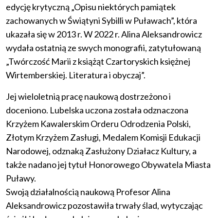
edycję krytyczną „Opisu niektórych pamiątek
zachowanych w Świątyni Sybilli w Puławach”, która
ukazała się w 2013 r. W 2022 r. Alina Aleksandrowicz
wydała ostatnią ze swych monografii, zatytułowaną
„Twórczość Marii z książąt Czartoryskich księżnej
Wirtemberskiej. Literatura i obyczaj”.
Jej wieloletnią pracę naukową dostrzeżono i
doceniono. Lubelska uczona została odznaczona
Krzyżem Kawalerskim Orderu Odrodzenia Polski,
Złotym Krzyżem Zasługi, Medalem Komisji Edukacji
Narodowej, odznaką Zasłużony Działacz Kultury, a
także nadano jej tytuł Honorowego Obywatela Miasta
Puławy.
Swoją działalnością naukową Profesor Alina
Aleksandrowicz pozostawiła trwały ślad, wytyczając