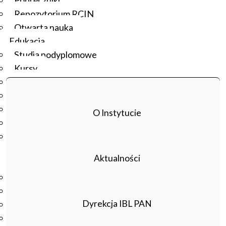
Podręczniki
72, Warszawa, sala 144 im. A. Mickiewicza, godz. 17.00
Repozytorium RCIN
Wstęp wolny.
Otwarta nauka
Edukacja
Studia podyplomowe
Kursy
Szkolenia
Szkoła Doktorska Anthropos
Erasmus
O Instytucie
Olimpiada Literatury i Języka Polskiego
Olimpiada Literatury i Języka Polskiego dla Szkół
Podstawowych
Aktualności
Biblioteka
O bibliotece
Godziny otwarcia
Dyrekcja IBL PAN
Katalog
Nowości