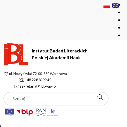
Instytut Badań Literackich
Polskiej Akademii Nauk
Instytut Badań Literackich Polskiej Akademii Nauk
Instytut
ul. Nowy Świat 72, 00-330 Warszawa
Aktualności
23 kwietnia, w Międzynarodowy Dzień Książki
+48 22 826 99 45
sekretariat@ibl.waw.pl
Szukaj
Aktualności