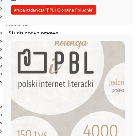
Podręczniki
Repozytorium RCIN
grupa badawcza "PRL i Globalne Południe"
Otwarta nauka
Edukacja
Studia podyplomowe
Kursy
Szkolenia
Szkoła Doktorska Anthropos
Erasmus
Olimpiada Literatury i Języka Polskiego
Olimpiada Literatury i Języka Polskiego dla Szkół
Podstawowych
Biblioteka
O bibliotece
Godziny otwarcia
Katalog
Nowości