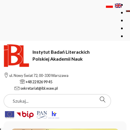
Instytut Badań Literackich
Polskiej Akademii Nauk
Instytut Badań Literackich Polskiej Akademii Nauk
ul. Nowy Świat 72, 00-330 Warszawa
+48 22 826 99 45
sekretariat@ibl.waw.pl
Aktualności
Szukaj