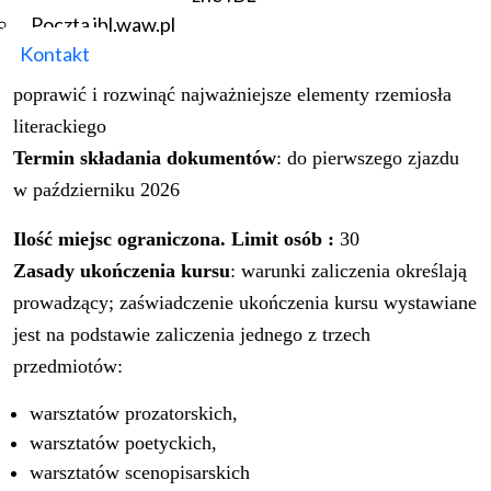
PL 75 1130 1017 0020 1466 2720 0049
Poczta ibl.waw.pl
Kontakt
Rekrutacja
: Kurs przeznaczony jest dla osób, które chcą
poprawić i rozwinąć najważniejsze elementy rzemiosła
literackiego
Termin składania dokumentów
: do pierwszego zjazdu
w październiku 2026
Ilość miejsc ograniczona. Limit osób :
30
Zasady ukończenia kursu
: warunki zaliczenia określają
prowadzący; zaświadczenie ukończenia kursu wystawiane
jest na podstawie zaliczenia jednego z trzech
przedmiotów:
warsztatów prozatorskich,
warsztatów poetyckich,
warsztatów scenopisarskich