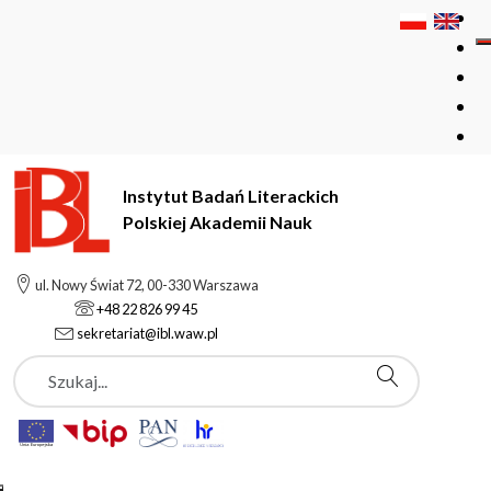
Instytut Badań Literackich
Polskiej Akademii Nauk
Instytut Badań Literackich Polskiej Akademii Nauk
Kursy
ul. Nowy Świat 72, 00-330 Warszawa
Kurs Kreatywnego Pisania
+48 22 826 99 45
sekretariat@ibl.waw.pl
Szukaj
Kurs Kreatywnego
Pisania