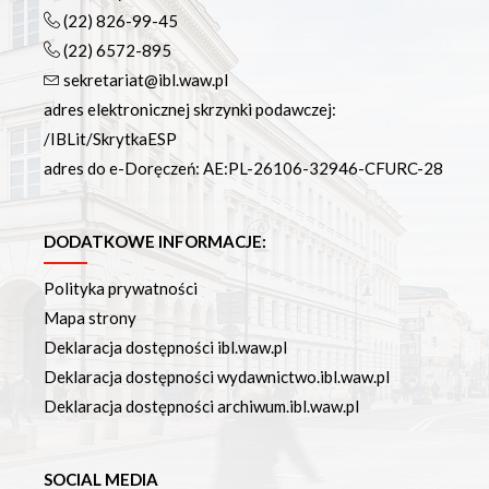
(22) 826-99-45
(22) 6572-895
sekretariat@ibl.waw.pl
adres elektronicznej skrzynki podawczej:
/IBLit/SkrytkaESP
adres do e-Doręczeń: AE:PL-26106-32946-CFURC-28
DODATKOWE INFORMACJE:
Polityka prywatności
Mapa strony
Deklaracja dostępności ibl.waw.pl
Deklaracja dostępności wydawnictwo.ibl.waw.pl
Deklaracja dostępności archiwum.ibl.waw.pl
SOCIAL MEDIA