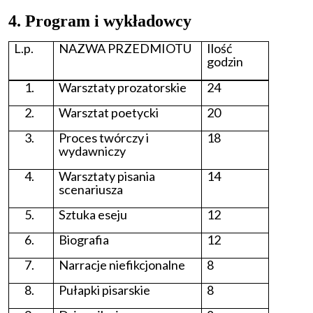
4. Program i wykładowcy
L.p.
NAZWA PRZEDMIOTU
Ilość
godzin
Warsztaty prozatorskie
24
Warsztat poetycki
20
Proces twórczy i
18
wydawniczy
Warsztaty pisania
14
scenariusza
Sztuka eseju
12
Biografia
12
Narracje niefikcjonalne
8
Pułapki pisarskie
8