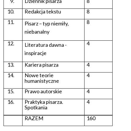
Dziennik pisarza
8
Redakcja tekstu
8
8
Pisarz – typ niemiły,
niebanalny
4
Literatura dawna -
inspiracje
Kariera pisarza
4
Nowe teorie
4
humanistyczne
Prawo autorskie
4
Praktyka pisarza.
4
Spotkania
RAZEM
160