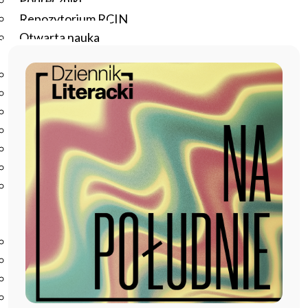
Podręczniki
Repozytorium RCIN
Otwarta nauka
Edukacja
Studia podyplomowe
Kursy
Szkolenia
Szkoła Doktorska Anthropos
Erasmus
Olimpiada Literatury i Języka Polskiego
Olimpiada Literatury i Języka Polskiego dla Szkół
Podstawowych
Biblioteka
O bibliotece
Godziny otwarcia
Katalog
Nowości