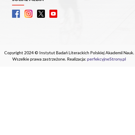
Copyright 2024 © Instytut Badań Literackich Polskiej Akademii Nauk.
Wszelkie prawa zastrzeżone. Realizacja:
perfekcyjneStrony.pl
Ta witryna wykorzystuje pliki cookie. Są
one niezbędne do tego, aby jak najlepiej
wykorzystać zasoby strony internetowej,
na której się znajdujesz. Żadna ze
znajdujących się w nich informacji, nie
będzie służyć do zidentyfikowania
Ciebie.