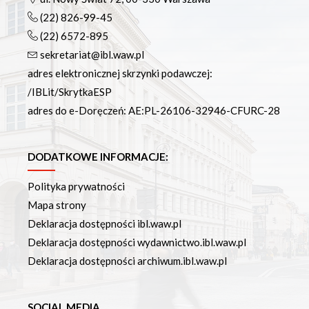
(22) 826-99-45
(22) 6572-895
sekretariat@ibl.waw.pl
adres elektronicznej skrzynki podawczej:
/IBLit/SkrytkaESP
adres do e-Doręczeń: AE:PL-26106-32946-CFURC-28
DODATKOWE INFORMACJE:
Polityka prywatności
Mapa strony
Deklaracja dostępności ibl.waw.pl
Deklaracja dostępności wydawnictwo.ibl.waw.pl
Deklaracja dostępności archiwum.ibl.waw.pl
SOCIAL MEDIA