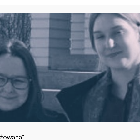
ażowana"