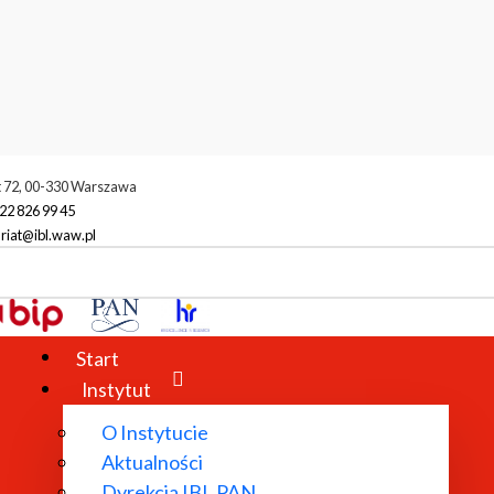
t 72, 00-330 Warszawa
22 826 99 45
riat@ibl.waw.pl
Start
Instytut
O Instytucie
Aktualności
Dyrekcja IBL PAN