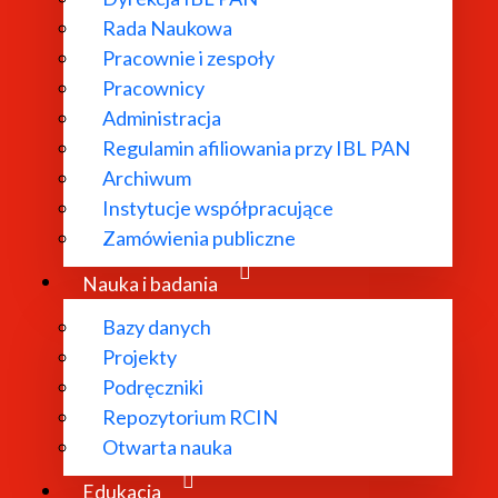
Rada Naukowa
Pracownie i zespoły
Pracownicy
ł powołany w
Administracja
Regulamin afiliowania przy IBL PAN
dań
Archiwum
 literatury
Instytucje współpracujące
bliograficzne i
Zamówienia publiczne
 edytorskie.
Nauka i badania
Bazy danych
Projekty
Podręczniki
Repozytorium RCIN
Otwarta nauka
Edukacja