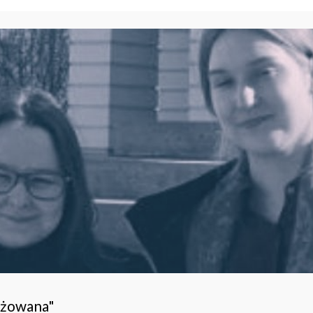
ażowana"