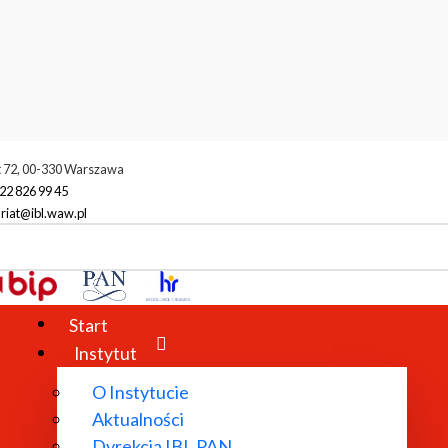
t 72, 00-330 Warszawa
22 826 99 45
riat@ibl.waw.pl
Start
Instytut
O Instytucie
Aktualności
Dyrekcja IBL PAN