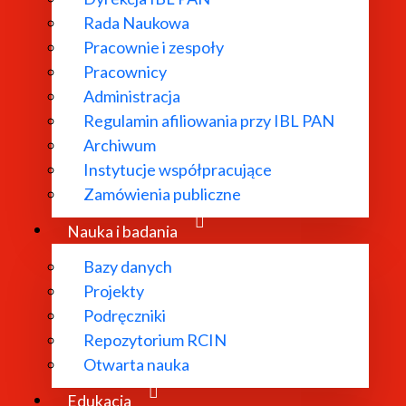
Rada Naukowa
Pracownie i zespoły
Pracownicy
ł powołany w
Administracja
Regulamin afiliowania przy IBL PAN
dań
Archiwum
 literatury
Instytucje współpracujące
bliograficzne i
Zamówienia publiczne
 edytorskie.
Nauka i badania
Bazy danych
Projekty
Podręczniki
Repozytorium RCIN
Otwarta nauka
Edukacja