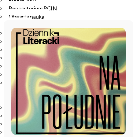
Podręczniki
Repozytorium RCIN
Otwarta nauka
Edukacja
Studia podyplomowe
Kursy
Szkolenia
Szkoła Doktorska Anthropos
Erasmus
Olimpiada Literatury i Języka Polskiego
Olimpiada Literatury i Języka Polskiego dla Szkół
Podstawowych
Biblioteka
O bibliotece
Godziny otwarcia
Katalog
Nowości