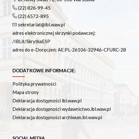
(22) 826-99-45
(22) 6572-895
sekretariat@ibl.waw.pl
adres elektronicznej skrzynki podawczej:
/IBLit/SkrytkaESP
adres do e-Doręczeń: AE:PL-26106-32946-CFURC-28
DODATKOWE INFORMACJE:
Polityka prywatności
Mapa strony
Deklaracja dostępności ibl.waw.pl
Deklaracja dostępności wydawnictwo.ibl.waw.pl
Deklaracja dostępności archiwum.ibl.waw.pl
SOCIAL MEDIA