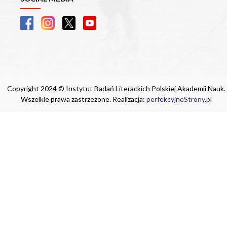
Copyright 2024 © Instytut Badań Literackich Polskiej Akademii Nauk.
Wszelkie prawa zastrzeżone. Realizacja:
perfekcyjneStrony.pl
Ta witryna wykorzystuje pliki cookie. Są
one niezbędne do tego, aby jak najlepiej
wykorzystać zasoby strony internetowej,
na której się znajdujesz. Żadna ze
znajdujących się w nich informacji, nie
będzie służyć do zidentyfikowania
Ciebie.