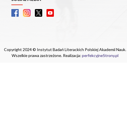
Copyright 2024 © Instytut Badań Literackich Polskiej Akademii Nauk.
Wszelkie prawa zastrzeżone. Realizacja:
perfekcyjneStrony.pl
Ta witryna wykorzystuje pliki cookie. Są
one niezbędne do tego, aby jak najlepiej
wykorzystać zasoby strony internetowej,
na której się znajdujesz. Żadna ze
znajdujących się w nich informacji, nie
będzie służyć do zidentyfikowania
Ciebie.