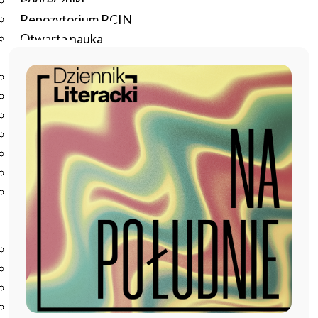
Podręczniki
Repozytorium RCIN
Otwarta nauka
Edukacja
Studia podyplomowe
Kursy
Szkolenia
Szkoła Doktorska Anthropos
Erasmus
Olimpiada Literatury i Języka Polskiego
Olimpiada Literatury i Języka Polskiego dla Szkół
Podstawowych
Biblioteka
O bibliotece
Godziny otwarcia
Katalog
Nowości