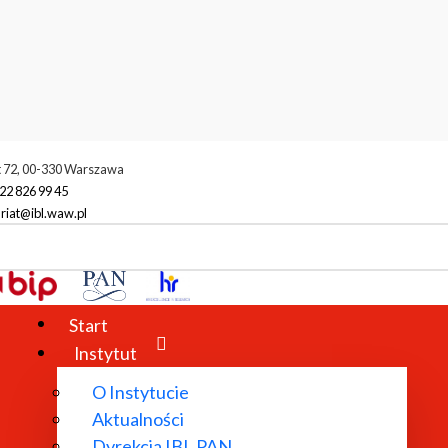
t 72, 00-330 Warszawa
22 826 99 45
riat@ibl.waw.pl
Start
Instytut
O Instytucie
Aktualności
Dyrekcja IBL PAN