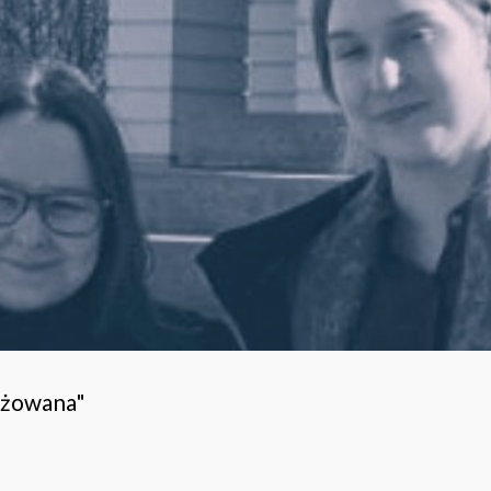
ażowana"