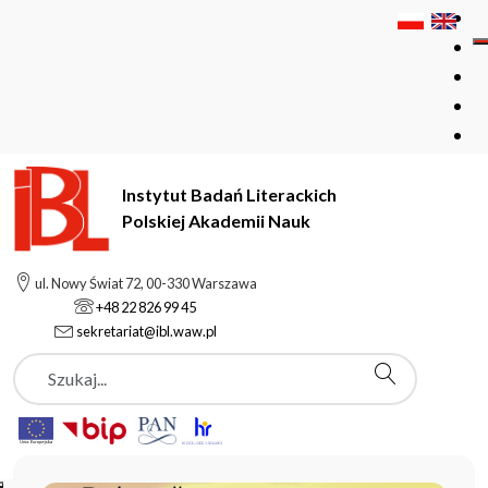
Instytut Badań Literackich
Polskiej Akademii Nauk
Instytut Badań Literackich Polskiej Akademii Nauk
ul. Nowy Świat 72, 00-330 Warszawa
+48 22 826 99 45
sekretariat@ibl.waw.pl
Aktualności
Szukaj