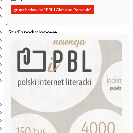
Podręczniki
Repozytorium RCIN
grupa badawcza "PRL i Globalne Południe"
Otwarta nauka
Edukacja
Studia podyplomowe
Kursy
Szkolenia
Szkoła Doktorska Anthropos
Erasmus
Olimpiada Literatury i Języka Polskiego
Olimpiada Literatury i Języka Polskiego dla Szkół
Podstawowych
Biblioteka
O bibliotece
Godziny otwarcia
Katalog
Nowości