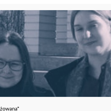
ażowana"