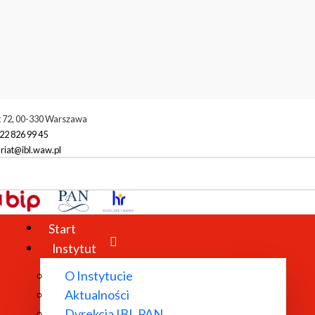
t 72, 00-330 Warszawa
22 826 99 45
riat@ibl.waw.pl
Start
Instytut
O Instytucie
Aktualności
Dyrekcja IBL PAN