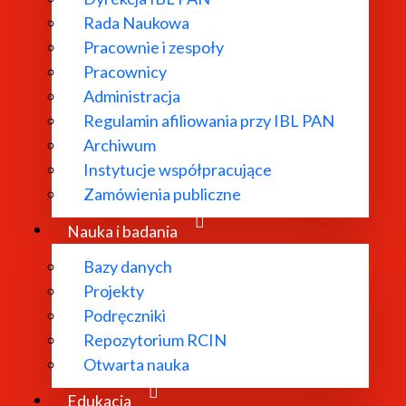
Rada Naukowa
Pracownie i zespoły
Pracownicy
ł powołany w
Administracja
Regulamin afiliowania przy IBL PAN
dań
Archiwum
 literatury
Instytucje współpracujące
bliograficzne i
Zamówienia publiczne
 edytorskie.
Nauka i badania
Bazy danych
Projekty
Podręczniki
Repozytorium RCIN
Otwarta nauka
Edukacja