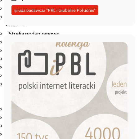
Podręczniki
Repozytorium RCIN
grupa badawcza "PRL i Globalne Południe"
Otwarta nauka
Edukacja
Studia podyplomowe
Kursy
Szkolenia
Szkoła Doktorska Anthropos
Erasmus
Olimpiada Literatury i Języka Polskiego
Olimpiada Literatury i Języka Polskiego dla Szkół
Podstawowych
Biblioteka
O bibliotece
Godziny otwarcia
Katalog
Nowości