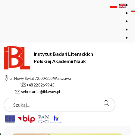
Instytut Badań Literackich
Polskiej Akademii Nauk
Instytut Badań Literackich Polskiej Akademii Nauk
ul. Nowy Świat 72, 00-330 Warszawa
+48 22 826 99 45
sekretariat@ibl.waw.pl
Aktualności
Szukaj