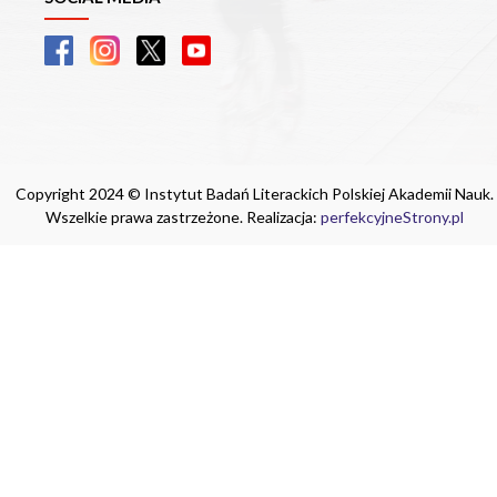
Copyright 2024 © Instytut Badań Literackich Polskiej Akademii Nauk.
Wszelkie prawa zastrzeżone. Realizacja:
perfekcyjneStrony.pl
Ta witryna wykorzystuje pliki cookie. Są
one niezbędne do tego, aby jak najlepiej
wykorzystać zasoby strony internetowej,
na której się znajdujesz. Żadna ze
znajdujących się w nich informacji, nie
będzie służyć do zidentyfikowania
Ciebie.