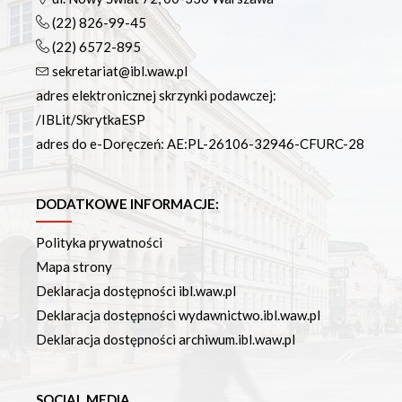
(22) 826-99-45
(22) 6572-895
sekretariat@ibl.waw.pl
adres elektronicznej skrzynki podawczej:
/IBLit/SkrytkaESP
adres do e-Doręczeń: AE:PL-26106-32946-CFURC-28
DODATKOWE INFORMACJE:
Polityka prywatności
Mapa strony
Deklaracja dostępności ibl.waw.pl
Deklaracja dostępności wydawnictwo.ibl.waw.pl
Deklaracja dostępności archiwum.ibl.waw.pl
SOCIAL MEDIA