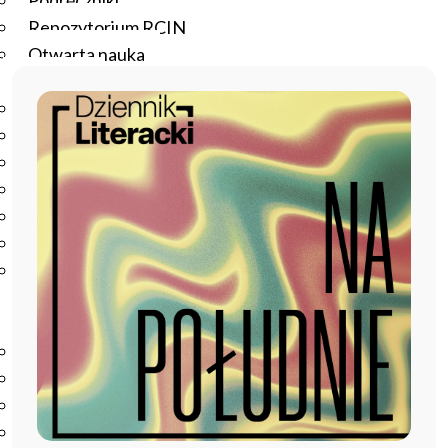
Podręczniki
Repozytorium RCIN
Otwarta nauka
Edukacja
Studia podyplomowe
Kursy
Szkolenia
Szkoła Doktorska Anthropos
Erasmus
Olimpiada Literatury i Języka Polskiego
Olimpiada Literatury i Języka Polskiego dla Szkół
Podstawowych
Biblioteka
O bibliotece
Godziny otwarcia
Katalog
Nowości