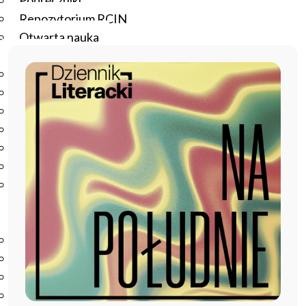
Podręczniki
Repozytorium RCIN
Otwarta nauka
Edukacja
Studia podyplomowe
Kursy
Szkolenia
Szkoła Doktorska Anthropos
Erasmus
Olimpiada Literatury i Języka Polskiego
Olimpiada Literatury i Języka Polskiego dla Szkół
Podstawowych
Biblioteka
O bibliotece
Godziny otwarcia
Katalog
Nowości