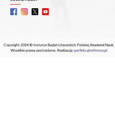
Copyright 2024 © Instytut Badań Literackich Polskiej Akademii Nauk.
Wszelkie prawa zastrzeżone. Realizacja:
perfekcyjneStrony.pl
Ta witryna wykorzystuje pliki cookie. Są
one niezbędne do tego, aby jak najlepiej
wykorzystać zasoby strony internetowej,
na której się znajdujesz. Żadna ze
znajdujących się w nich informacji, nie
będzie służyć do zidentyfikowania
Ciebie.