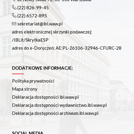
(22) 826-99-45
(22) 6572-895
sekretariat@ibl.waw.pl
adres elektronicznej skrzynki podawczej:
/IBLit/SkrytkaESP
adres do e-Doręczeń: AE:PL-26106-32946-CFURC-28
DODATKOWE INFORMACJE:
Polityka prywatności
Mapa strony
Deklaracja dostępności ibl.waw.pl
Deklaracja dostępności wydawnictwo.ibl.waw.pl
Deklaracja dostępności archiwum.ibl.waw.pl
SOCIAL MEDIA