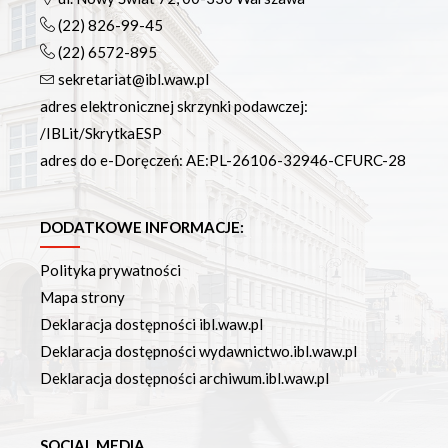
(22) 826-99-45
(22) 6572-895
sekretariat@ibl.waw.pl
adres elektronicznej skrzynki podawczej:
/IBLit/SkrytkaESP
adres do e-Doręczeń: AE:PL-26106-32946-CFURC-28
DODATKOWE INFORMACJE:
Polityka prywatności
Mapa strony
Deklaracja dostępności ibl.waw.pl
Deklaracja dostępności wydawnictwo.ibl.waw.pl
Deklaracja dostępności archiwum.ibl.waw.pl
SOCIAL MEDIA