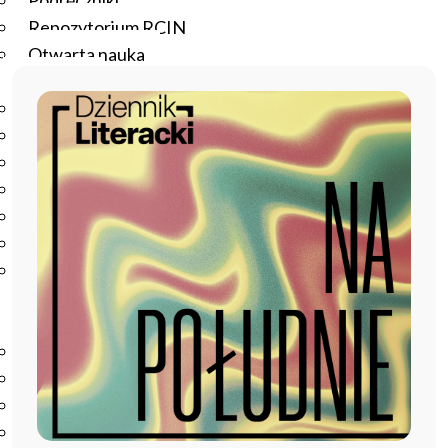
Podręczniki
Repozytorium RCIN
Otwarta nauka
Edukacja
Studia podyplomowe
Kursy
Szkolenia
Szkoła Doktorska Anthropos
Erasmus
Olimpiada Literatury i Języka Polskiego
Olimpiada Literatury i Języka Polskiego dla Szkół
Podstawowych
Biblioteka
O bibliotece
Godziny otwarcia
Katalog
Nowości