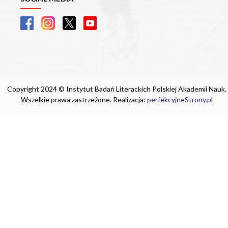
Copyright 2024 © Instytut Badań Literackich Polskiej Akademii Nauk.
Wszelkie prawa zastrzeżone. Realizacja:
perfekcyjneStrony.pl
Ta witryna wykorzystuje pliki cookie. Są
one niezbędne do tego, aby jak najlepiej
wykorzystać zasoby strony internetowej,
na której się znajdujesz. Żadna ze
znajdujących się w nich informacji, nie
będzie służyć do zidentyfikowania
Ciebie.