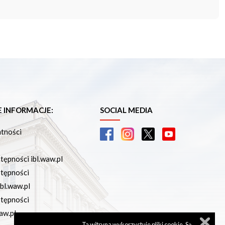
INFORMACJE:
SOCIAL MEDIA
atności
tępności ibl.waw.pl
stępności
bl.waw.pl
stępności
aw.pl
Ta witryna wykorzystuje pliki cookie. Są