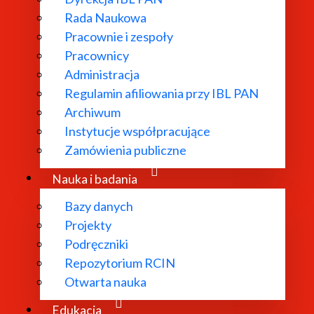
Rada Naukowa
Pracownie i zespoły
Pracownicy
Administracja
Regulamin afiliowania przy IBL PAN
Archiwum
budżetu państwa, przyznanych przez Minister nauki i sz
Instytucje współpracujące
nistyki” (numer projektu: NPRH/DN/SP/0145/2024/14)
Zamówienia publiczne
Nauka i badania
Bazy danych
Projekty
Podręczniki
Repozytorium RCIN
Otwarta nauka
państwa: 1 455 708, 00 PLN
Edukacja