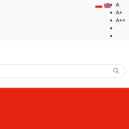
A
A+
A++
yfrowe, hipertekstowe
isarzy Polskiego
dycje tradycyjne,