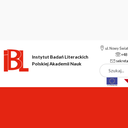
ul. Nowy Świa
+48 
Instytut Badań Literackich
sekreta
Polskiej Akademii Nauk
Szukaj
Instytut Badań Literackich Polskiej Akademii Nauk
Projekty
„Biblioteka Pisarzy Staropolskich”, „Biblioteka Pisarzy Polski
„Biblioteka Pisarzy Star
Oświecenia” – kontynuac
cyfrowe, hipertekstow