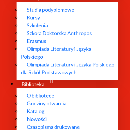
Studia podyplomowe
Kursy
Szkolenia
Szkoła Doktorska Anthropos
Erasmus
Olimpiada Literatury i Języka
Polskiego
Olimpiada Literatury i Języka Polskiego
dla Szkół Podstawowych
Biblioteka
O bibliotece
ioteki Pisarzy Staropolskich" i "Biblioteki Pisarzy Polski
Godziny otwarcia
rowego. Tym razem celem projektu jest wydanie dwunastu 
Katalog
(aż do schyłku późnego oświecenia).
Nowości
Czasopisma drukowane