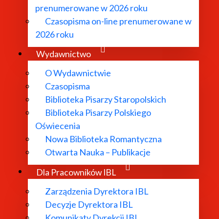
utwory:
prenumerowane w 2026 roku
Czasopisma on-line prenumerowane w
ygodnych awtorów wybrane… (z rękopisu: ok. 1700)
2026 roku
Wydawnictwo
iego (z rękopisu: przed 1796)
O Wydawnictwie
94)
Czasopisma
1674)
Biblioteka Pisarzy Staropolskich
iem abecadła zebrane (1791)
Biblioteka Pisarzy Polskiego
opisu: ok. 1825)
Oświecenia
Nowa Biblioteka Romantyczna
589)
Otwarta Nauka – Publikacje
)
ęknych (1819).
Dla Pracowników IBL
Zarządzenia Dyrektora IBL
Decyzje Dyrektora IBL
Bazy danych
Komunikaty Dyrekcji IBL