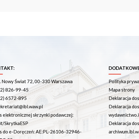
TAKT:
DODATKOWE 
. Nowy Świat 72, 00-330 Warszawa
Polityka pryw
22) 826-99-45
Mapa strony
22) 6572-895
Deklaracja dos
ekretariat@ibl.waw.pl
Deklaracja do
s elektronicznej skrzynki podawczej:
wydawnictwo.i
it/SkrytkaESP
Deklaracja do
s do e-Doręczeń: AE:PL-26106-32946-
archiwum.ibl.w